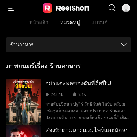
หน้าหลัก
หมวดหมู่
แบรนด์
ร้านอาหาร
ภาพยนตร์เรื่อง ร้านอาหาร
อย่าแตะพ่อของฉันที่ถือปืน!
243.1k
7.1k
สายลับปริศนา ปฐวีร์ รักษิกันต์ ได้รับเหรียญ
เชิดชูเกียรติแห่งชาติจากประธานาธิบดีและ
ปลดประจำการจากกองทัพแล้ว ขณะที่กำลัง
รับประทานอาหารเย็นกับลัลนา ลูกสาวของ
สองรักตามล่า: แวมไพร์และนักล่า
เขา ปฐวีร์ถูกเข้าใจผิดว่าเป็นคู่เดทนัดบอดของ