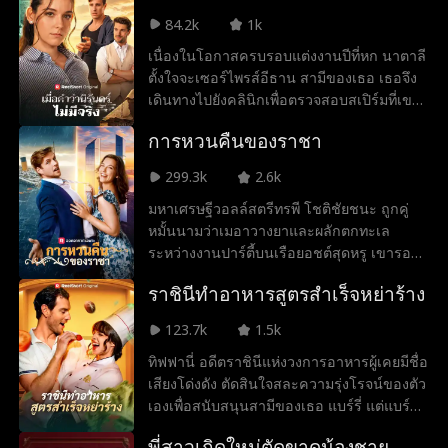
เธอโดยไม่รู้ตัว
84.2k
1k
เนื่องในโอกาสครบรอบแต่งงานปีที่หก นาตาลี
ตั้งใจจะเซอร์ไพรส์อีธาน สามีของเธอ เธอจึง
เดินทางไปยังคลินิกเพื่อตรวจสอบสเปิร์มที่เขา
เคยฝากเอาไว้ ทว่ากลับต้องพบความจริงอันน่า
การหวนคืนของราชา
ตกใจว่าเขาแอบมาถอนมันออกไปตั้งนานแล้ว
ปรากฏว่าเขาเอาสเปิร์มนั้นไปบริจาคให้แฟน
299.3k
2.6k
เก่าผู้เป็นรักแรกในวัยเด็ก เพื่อให้เธอคนนั้นได้
มหาเศรษฐีวอลล์สตรีทรพี โชติชัยชนะ ถูกคู่
อุ้มท้องลูกของเขา และในตอนนี้ ผู้หญิงคนนั้น
หมั้นนามว่าเมอาวางยาและผลักตกทะเล
ได้กลับมาแล้วพร้อมกับเด็กที่เป็นเลือดเนื้อเชื้อ
ระหว่างงานปาร์ตี้บนเรือยอชต์สุดหรู เขารอด
ไขของอีธาน และที่เลวร้ายยิ่งกว่านั้นคือ อี
ชีวิตมาได้อย่างปาฏิหาริย์แต่สูญเสียเสียงและ
ธานถึงกับพาผู้หญิงคนนั้นและลูกเข้ามาอยู่ใน
ราชินีทำอาหารสูตรสำเร็จหย่าร้าง
ตัวตนของตัวเองไป รพีได้รับการช่วยเหลือจาก
บ้านของพวกเธอ ราวกับว่าที่นี่เป็นที่ของพวก
หญิงใบ้ใจดีชื่อว่าสายฝน ที่พาเขาไปอยู่กับ
เขามาตั้งแต่แรก หลังจากถูกหักหลังและเหยียบ
123.7k
1.5k
ครอบครัวและให้ทำงานในร้านอาหารเล็ก ๆ
ย่ำหัวใจซ้ำแล้วซ้ำเล่า ในที่สุดนาตาลีก็ตัดสิน
ทิฟฟานี่ อดีตราชินีแห่งวงการอาหารผู้เคยมีชื่อ
แม้จะถูกดาริกา แม่เลี้ยงของสายฝนกลั่นแกล้ง
ใจได้อย่างเด็ดขาด เธอพอแล้ว เธอต้องการ
เสียงโด่งดัง ตัดสินใจสละความรุ่งโรจน์ของตัว
ตลอดเวลา แต่ทั้งคู่ก็ค่อย ๆ สนิทและตกหลุม
หย่า และจะเดินจากไปจากชีวิตเขาตลอดกาล
เองเพื่อสนับสนุนสามีของเธอ แบร์รี่ แต่แบร์รี่
รักกัน เมื่อจิระพ่อของสายฝนล้มป่วย รพีก็เข้า
อีธานจะสามารถยื้อชีวิตคู่ครั้งนี้เอาไว้ได้ทัน
กลับทรยศเธอ โดยเข้าข้างเซร่า ชู้สาวของเขา
มาช่วยดูแลครอบครัวให้ ขณะเดียวกันเมอาก็
เวลาก่อนที่มันจะสายเกินไปหรือไม่ หรือนาตา
พี่สาวเกิดใหม่ตัดขาดน้องชาย