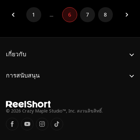
ศรัณย์ที่รักลลินมากจึงต้องการแก้แค้นด้วยการ
เอง
บังคับให้เธอกลับมาแต่งงานกับเขาอีกครั้ง ใน
1
...
6
7
8
ตอนนั้นลลินขึ้นชื่อว่าเป็นเด็กสาวหัวอ่อน
ศรัณย์จึงมองว่าเธอเป็นคนทื่อๆ น่าเบื่อ เชื่อฟัง
คำสั่งของที่บ้านให้แต่งงานกับเขา และก็เชื่อ
ฟังคำสั่งของที่บ้านให้ทิ้งเขาไป แต่ความจริง
แล้ว เหตุผลที่ลลินขอหย่าก็เพื่อไปเข้าร่วม
ภารกิจกู้ภัยที่สำคัญของหน่วยรักษาสันติภาพ
เกี่ยวกับ
ตัวตนที่แท้จริงของลลินคือนักรบหญิงสุดแกร่ง
ประจำหน่วยที่มีนิสัยห้าวหาญและฝีมือการต่อสู้
เป็นเลิศ
การสนับสนุน
© 2026 Crazy Maple Studio™, Inc. สงวนลิขสิทธิ์.