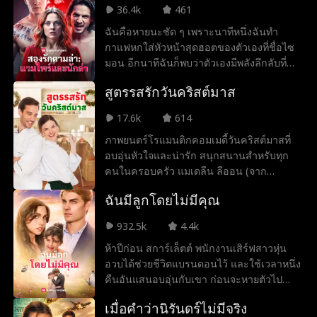
ศิรดา วีระการุณ ซีอีโอสาวสวยและทั้งสอง
36.4k
461
ก็ได้แต่งงานกันอย่างไม่คาดคิด เมื่อเพื่อนร่วม
ฉันคือหายนะชัด ๆ เพราะนาทีหนึ่งฉันทำ
ชั้นและอดีตแฟนสาวของเขาซึ่งไม่รู้ว่าปฐวีร์
กาแฟหกใส่หัวหน้าสุดฮอตของตัวเองที่ชื่อไซ
คือใคร ได้มาพบเขาอีกครั้ง พวกเขาก็เยาะเย้ย
มอน อีกนาทีฉันก็พบว่าตัวเองมีพลังลึกลับที่
และดูถูกเขาอย่างหนัก เมื่อทราบเรื่องนี้ ศิรดา
ควบคุมไม่ได้ โลกของฉันเต็มไปด้วยความ
จึงประกาศต่อหน้าสาธารณชนว่าปฐวีร์คือสามี
สูตรรสรักวันคริสต์มาส
วุ่นวาย ทั้งกาแฟที่หกเลอะและความรู้สึกที่พัน
ของเธอ ทำให้ทุกคนต้องอับอายไปตาม ๆ กัน
กันยุ่ง ฉันติดอยู่ท่ามกลางชายหนุ่มสุดร้อนแรง
17.6k
614
สองคน คือไซมอน หัวหน้าลึกลับของฉัน ผู้มี
ภาพยนตร์โรแมนติกคอมเมดี้วันคริสต์มาสที่
เสน่ห์เย้ายวนไม่ต่างจากอันตราย และแวมไพร์
อบอุ่นหัวใจและน่ารัก สนุกสนานสำหรับทุก
ที่สัญญาจะสอนให้ฉันควบคุมพลังเวทมนตร์
คนในครอบครัว แมเดลีน ลีออน (จาก
ของตัวเอง ส่วนอีกคนคือไมเคิล เพื่อนสนิทที่
Workin' Moms) แสดงนำได้อย่างอบอุ่นและ
แสนใจดีและภักดีเสมอ แต่เขากลับเก็บความ
ฉันมีลูกโดยไม่มีคุณ
เข้าถึงได้ สร้างประสบการณ์การชมภาพยนตร์
ลับอันตรายไว้ นั่นก็เขาคือนักล่าผู้สาบานว่าจะ
ที่น่ารักและสนุกสนาน
ทำลายทุกสิ่งที่ไซมอนยึดมั่น ทั้งคู่ต่างต้องการ
932.5k
4.4k
ฉัน และเมื่อพลังเวทมนตร์ของฉันแข็งแกร่ง
ห้าปีก่อน สการ์เล็ตต์ พนักงานเสิร์ฟสาวหุ่น
ขึ้น ไฟปรารถนาระหว่างเราก็รุนแรงขึ้นเช่น
อวบได้ช่วยชีวิตแบรนดอนไว้ และใช้เวลาหนึ่ง
กัน แล้วฉันจะเลือกใครได้อย่างไร ในเมื่อทั้งคู่
คืนอันแสนอบอุ่นกับเขา ก่อนจะหายตัวไป
ต่างรู้ความลับดำมืดที่สุดของฉันเข้าแล้ว
ตอนนี้เธอกลับมาแล้ว ผอมลงจนแทบจำไม่ได้
เมื่อคำว่านิรันดร์ไม่มีจริง
และเขาคือซีอีโอผู้สันโดษผู้เป็นพ่อของลูกสาว