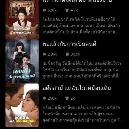
และปฏิบัติต่อทิฟฟานี่ราวกับว่าเธอไร้ค่า หัวใจ
ปลอมใบทะเบียนสมรสเพื่อยึดอาณาจักรมูลค่า
ลีจะอันตรธานหายไป ก่อนที่เขาจะทันได้รู้ตัว
ที่แตกสลายทำให้ทิฟฟานี่เร่ร่อนไปอย่างไร้จุด
หลายหมื่นล้านของเขา ผู้ช่วยคนสนิทอย่าง
ว่า ตัวเองได้สูญเสียผู้หญิงที่ดีที่สุดในชีวิตไปเสีย
526k
4.7k
หมาย จนกระทั่งโชคชะตาพาเธอไปพบกับร้าน
ธนากร พยายามปกป้องทรัพย์สินของเจ้านาย
แล้ว
ไพลินกลับชาติมาเกิด ในวันที่เธอซื้อรถให้
อาหารเล็ก ๆ ของโคลด ที่นั่น พรสวรรค์ด้าน
อย่างสุดความสามารถ จนเมื่อแม่เลี้ยงของสาย
กองทัพ ผู้เป็นน้องชายของเขา เมื่อชาติที่แล้ว
การทำอาหารที่ซ่อนอยู่ของเธอถูกจุดประกาย
ฝนรู้ความจริงว่ารพีคือใครแล้วยังปฏิเสธจะ
เธอติดหนี้นับสิบล้านเพื่อซื้อรถให้น้องชาย
ขึ้นอีกครั้ง และเธอก็ทำให้บรรดานักวิจารณ์
ช่วยพ่อของสายฝนอยู่อีก รพีจึงตัดสินใจติดต่อ
ทำงานหนักจนล้มป่วยตายในที่สุด และในชาติ
ต้องตะลึงด้วยฝีมือการทำอาหารอันยอดเยี่ยม
ธนากรอีกครั้ง และพร้อมจะกลับไปทวงคืนทุก
พอแล้วกับการเป็นคนดี
นี้ เธอตัดสินใจจะตัดขาดกับครอบครัว และยืน
แล้ววันหนึ่ง เธอก็ได้เผชิญหน้ากับแบร์รี่อีกครั้ง
สิ่งที่เป็นของเขาเองคืนมา
หยัดต่อสู้ แต่เมื่อเห็นกองทัพใช้เงินอย่าง
2.9M
36.9k
ฟุ่มเฟือยในโชว์รูม 4S อย่างลืมตัว ไพลินกลับ
ผมชื่อจรัญ วันนี้ผมได้เกิดใหม่ และตัดสินใจจะ
เยินยอส่งเสริมเขา สุดท้ายพนักงานยื่นใบเสร็จ
ใช้ชีวิตแบบใหม่ ชาติที่แล้วผมขี้ขลาดสุดขีด
มูลค่าหนึ่งร้อยล้านออกมา ไพลินกลับปฏิเสธ
ถูกคนอื่นรังแกจนแทบไม่มีศักดิ์ศรี แต่ชาตินี้
การจ่ายเงินอย่างหนักแน่นทำให้ครอบครัว
ผมจะเป็น “คนเลว” ให้สุดทาง จากพนักงาน
ของเธอถึงกับช็อก
อดีตสามี แต่ฉันไม่เหมือนเดิม
เสิร์ฟในร้านอาหาร สู่เจ้าพ่อใต้ดิน เขาซัดศัตรู
ที่เคยรังแกจนล้มคว่ำ ใช้ไหวพริบต่อกรกับ
260k
2k
พ่อตาของจักรพรรดิใต้ดิน สรุปแล้ว หลักการมี
ศรัณย์ อดีตสามีของลลิน ประสบความสำเร็จ
ข้อเดียว คนของผม ใครกล้าแตะ ผมจะทำให้
ในหน้าที่การงาน และกลายเป็นผู้ชนะคน
มันอยู่ในเมืองนี้ไม่ได้ หลังจากจรัญเปลี่ยนจาก
สุดท้ายในการต่อสู้แย่งชิงอำนาจในตระกูล ใน
คนขี้ขลาดเป็นคนโหด เขาถึงได้รู้ว่า เมื่อคุณ
อดีตลลินทิ้งศรัณย์ไปในช่วงที่เขาตกต่ำที่สุด
ไม่ถอย โลกทั้งใบก็จะเป็นฝ่ายหลีกทางให้คุณ