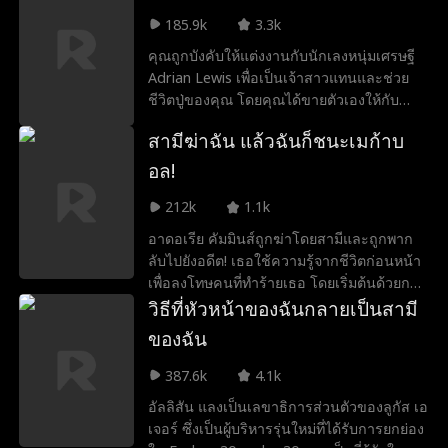
185.9k
3.3k
คุณถูกบังคับให้แต่งงานกับนักเลงหนุ่มเศรษฐี
Adrian Lewis เพื่อเป็นเจ้าสาวแทนและช่วย
ชีวิตปู่ของคุณ โดยคุณได้ขายตัวเองให้กับ
ครอบครัว Lewis ในราคา 5 ล้านดอลลาร์
สามีฆ่าฉัน แล้วฉันก็ชนะเมก้าบ
โดยมีเงื่อนไขว่าคุณต้องมีลูกโดยต้องเป็น
ทายาทของตระกูล Lewis แต่มีเรื่องนึงที่ยัง
อล!
ทำให้คุณตกใจ... Adrian Lewis อยู่ในอาการ
212k
1.1k
โคม่า!
อาดอเรีย คัมมินส์ถูกฆ่าโดยสามีและถูกพาก
ลับไปยังอดีต! เธอใช้ความรู้จากชีวิตก่อนหน้า
เพื่อลงโทษคนที่ทำร้ายเธอ โดยเริ่มต้นด้วยการ
ชนะเลขเด็ด Mega ball! แล้วมาถึงเอไลจา ส
วิธีที่หัวหน้าของฉันกลายเป็นสามี
ไนเดอร์ ทนายความที่ดูเหมือนจะมีประโยชน์
ของฉัน
สำหรับเธอ แต่มีสิ่งบางอย่างเกี่ยวกับเขา...ที่ดู
เหมือนจะรู้จักกันมาก่อน
387.6k
4.1k
อัลลิสัน แลงเป็นเลขาธิการส่วนตัวของลูกัส เอ
เจอร์ ซึ่งเป็นผู้บริหารรุ่นใหม่ที่ได้รับการยกย่อง