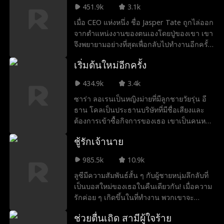
451.9k
3.1k
เมื่อ CEO แห่งหนึ่ง ชื่อ Jasper Tate ถูกไล่ออก
จากตำแหน่งงานของตนเองโดยปู่ของเขา เขา
จึงพยายามอย่างที่สุดเพื่อกลับไปทำงานอีกครั้ง
ภรรยา? ลูกสาว? ไม่มีปัญหา แค่เซ็นสัญญากับ
เริ่มต้นใหม่อีกครั้ง
สาวใดก็ได้ และสาวคนนั้นก็คือ Khloe Adams
ที่กำลังต้องการเงินเพื่อช่วยชีวิตน้องสาวของ
434.9k
3.4k
เธอ ไม่มีความรัก ไม่มีเพศสัมพันธ์ ไม่มีเชือก
ซาร่า ลอเรนเป็นหญิงม่ายที่มีลูกชายวัยรุ่น อี
เช้า แต่เมื่อ Khloe อยู่ในเตียงของ Jasper เขา
ธาน โคลเป็นประธานบริษัทที่มีชื่อเสียงและ
ก็เริ่มต้นรู้สึกว่าทุกสิ่งที่เขียนไว้ในสัญญาของ
ต้องการเข้าซื้อกิจการของเธอ เขาเป็นคนหยิ่ง
พวกเขา... ถูกเขียนมาเพื่อที่จะถูกล้มเลิก
ยโสและมีความฉลาดสูง และมีความหล่อ
ชู้รักเจ้านาย
เหมือนไม่จำเป็น และเขาจะไม่หยุดยั้งจนกว่า
จะได้สิ่งที่เขาต้องการ และสิ่งที่เขาต้องการคือ
985.5k
10.9k
ใจของซาร่า
ลูซีมีความสัมพันธ์สั้น ๆ กับผู้ชายหนุ่มลึกลับที่
เป็นบอสใหม่ของเธอในคืนเดียวกัน! เมื่อความ
รักค่อย ๆ เกิดขึ้นในที่ทำงาน พวกเขาจะ
สามารถต้านทานความสัมพันธ์ของพวกเขาได้
ช่วยตื่นเถิด สามีผู้ใจร้าย
หรือไม่?