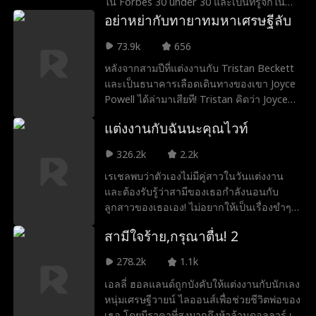
ใน Forbes 30 under 30 และเป็นที่รู้จักใน
วงการวิสาหกิจ ในการพยายามกำจัดเพื่อน
อย่าหย่ากับทายาทมหาเศรษฐีลับ
หนุ่มเก่าของเธอ ไคล์ ออกจากชีวิตของเธอ
73.9k
656
เธอจึงส่งข้อความให้เขาว่าตอนนี้เธอกำลังมี
ความสัมพันธ์กับลูกัส เอเจอร์ แต่เมื่อเหตุการณ์
หลังจากสามปีที่แต่งงานกับ Tristan Beckett
ไม่คาดคิดเกิดขึ้นและพนักงานทั้งหมดเห็น
และเป็นธนาคารเลือดเดินทางของเขา Joyce
ข้อความในโทรศัพท์ของเธอ จะเกิดอะไรขึ้น
Powell ได้ล่ามาเสียที! Tristan คิดว่า Joyce
กับเธอและลูกัส เอเจอร์ ว่าเขาจะไล่เธอออก
เป็นสาวที่หลงตัวเองและแต่งงานกับเขาเพื่อ
แต่งงานกับฉันนะคุณไวท์
จากงานหรือไม่... หรือความลับจากอดีตของ
เงิน แต่เขาไม่รู้ว่าเธอเป็นรักษาการสืบทอดที่
พวกเขาจะถูกเปิดเผยขึ้นมา
ลับลวง! Tristan จะชนะใจ Joyce กลับมาหรือ
326.2k
2.2k
เธอจะตกหลุมรักกับ William Pope ที่น้อยกว่า
เรเชลพบว่าตัวเองไม่มีคู่สาวในวันแต่งงาน
เขา?
และต้องรับรู้ว่าสามีของเธอกำลังนอนกับ
ลูกสาวของเธอเอง! ไม่อยากให้เป็นเรื่องขำๆ
ในเมือง ราเชลตัดสินใจที่จะดำเนินงาน
สามีใจร้าย,กรุณาตื่น! 2
แต่งงานต่อ แต่มีเพียงเรื่องเล็กๆน้อยๆที่เธอต้อง
ทำ... หาคู่สาวใหม่!
278.2k
1.1k
เอลลี่ ฮอลแลนด์ถูกบังคับให้แต่งงานกับนักเลง
หนุ่มเศรษฐีวายน์ ไลออนส์เพื่อช่วยชีวิตพ่อของ
เธอ โดยมีราคาที่สูงมากถึงห้าล้านดอลลาร์ เอ