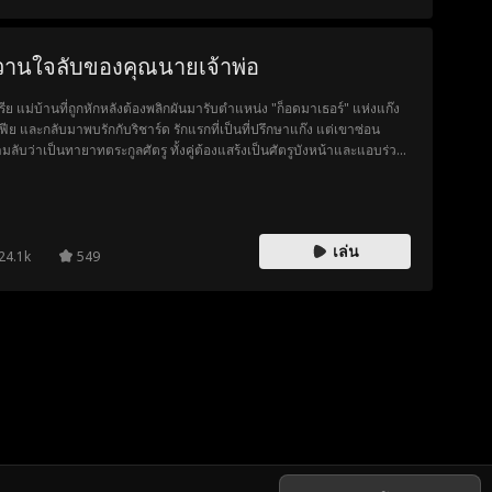
วานใจลับของคุณนายเจ้าพ่อ
รีย แม่บ้านที่ถูกหักหลังต้องพลิกผันมารับตำแหน่ง "ก็อดมาเธอร์" แห่งแก๊ง
ฟีย และกลับมาพบรักกับริชาร์ด รักแรกที่เป็นที่ปรึกษาแก๊ง แต่เขาซ่อน
มลับว่าเป็นทายาทตระกูลศัตรู ทั้งคู่ต้องแสร้งเป็นศัตรูบังหน้าและแอบร่วม
กันเพื่อยุติสงครามและเปิดโปงคนบงการ ท่ามกลางอันตราย ความรักต้อง
มนี้คือเดิมพันสำคัญในการชิงทั้งอำนาจและหัวใจ
เล่น
24.1k
549