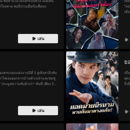
พ่อห้ามไม่ได้แต่ก็เป็นห่วง เมื่อเห็น
เหอ
ึกใจสลาย พ่อจึงร่วมมือกับเพื่อนๆ
“หย
เดี
มะเ
เหลือจากเหอเ
ตง 
กดด
เล่น
ระบ
ตลา
แต่
สั่
ย
ส่ว
ครั้ง
องครบรอบแต่งงานปีที่ 3 ลู่เหิงสามีกลับ
เมื่
าไล่เธอออกจากบ้านตัวเปล่าและข่มขู่
สุด
 'ประมูลความลับผัวเก่า' ทันที เพียง 3
ถึง
ะกูลลู่ร่วงติดฟลอร์ จนลู่เหิงและ
เขา
มหวานใส่กล้อง 'ทุกท่านคะ ของเด็ดชิ้น
อัน
จาก
เต็
เล่น
การ
เคย
เข้
เส้