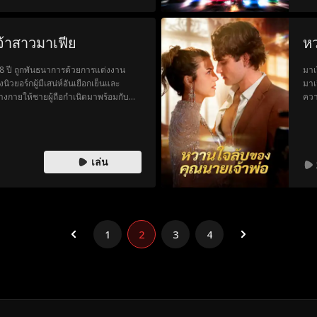
จ้าสาวมาเฟีย
ห
18 ปี ถูกพันธนาการด้วยการแต่งงาน
มาเ
วยอร์กผู้มีเสน่ห์อันเยือกเย็นและ
มาเ
างกายให้ชายผู้ถือกำเนิดมาพร้อมกับ
ควา
ด หรือเป็นหนทางเดียวที่จะทำให้เธอมี
มือ
ห้า
เล่น
1
2
3
4