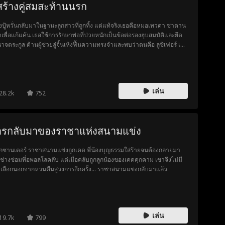
่สร้างคู่สมสะท้านนรก
ีวิตของเขา
ยงปู้หวั่นกลับมาในฐานะลูกสาวที่ถูกทิ้ง แต่แท้จริงเธอคือหมอเทวดา ซาตาน
มาเพื่อแก้แค้น เธอใช้การรักษาพ่อที่ป่วยหนักเป็นข้อต่อรองฮุบสมบัติและยึด
าจตระกูล ด้านผู้ช่วยลู่จิ้นเหิงฟื้นความทรงจำและพบว่าตนคือ ลูซิเฟอร์ เจ้า
งอาณาจักรมืด เมื่อทั้งสองปรับความเข้าใจกันก็จับมือกันกวาดล้างแม่เลี้ยง
ครองตระกูลเจียง พร้อมต่อกรกับองค์กรลับ โองการเทพ เพื่อเปิดเผยความ
งเรื่องมือขวาของเธอที่ถูกทำลาย ท้ายสุดทั้งคู่ก็แหกทุกกฎเกณฑ์และก้าวสู่
นทางใหม่ด้วยกัน
เล่น
28.2k
752
ารกลับมาของราชาแห่งสนามแข่ง
็กซานเดอร์ ราชาสนามแข่งถูกเคด พี่น้องบุญธรรมใส่ร้ายจนต้องกลายมา
นช่างซ่อมที่อพอลโลคลับ แต่เมื่อคลับถูกลูกน้องของเคดคุกคาม เขาจึงไม่มี
เลือกนอกจากหวนคืนสู่วงการอีกครั้ง... ราชาสนามแข่งกลับมาแล้ว
เล่น
19.7k
799