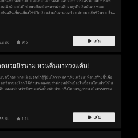
เจี้ยนเฟิง หลี่ตงเป่ย และเหล่าเพ่า หลังปลดประจำการได้ร่วมกันตั้งบริษัท
่วนเฟิงผักผลไม้” ช่วยเหลืออดีตทหารผ่านศึกจนธุรกิจเริ่มมั่นคง ขณะ
ยวกันหลินเจี้ยนเสียงใช้ชีวิตเรียบง่ายกับครอบครัว แต่ต่อมาเสียชีวิตจากโรค
ร็ง ทำให้ภรรยาและลูกถูกจ้าวเตี้ยนตงคุกคาม เหล่าพ่อค้าจึงขอความช่วย
จี้ยนเฟิง เหอเจี้ยนเฟิงเข้าช่วยจนเกิดความขัดแย้งกับจ้าวเตี้ยน
และพี่ชายจ้าวเตี้ยนเฉิน ผู้มีอิทธิพลในเมืองอันหนาน พวกเขาพยายาม
ันและตัดช่องทางธุรกิจของบริษัท แต่หลิวเฟิ่งเสียและชาวตลาดช่วยกัน
เล่น
ายสินค้า ทำให้รอดพ้นวิกฤต เมื่อเหตุการณ์บานปลายถึงขั้นปะทะกันหน้า
28.8k
915
ด ลุงหลิวลงมือสู้กลับ จนสองพี่น้องตระกูลจ้าวเตรียมล้อมจับเหอเจี้ยนเฟิง
ท่านเฝิงผู้มีอำนาจที่สังเกตการณ์อยู่ได้เปิดโปงความชั่วของตระกูลจ้าว และ
งลงโทษพร้อมประกาศสนับสนุนหย่วนเฟิงผักผลไม้ สุดท้ายตระกูลจ้าวพ่ายแพ้
อดมวยนิรนาม หวนคืนมาทวงแค้น!
นเหอเจี้ยนเฟิงและพวกพ้องกลับมามีชีวิตและธุรกิจที่มั่นคงและสงบสุขอีก
อแปดปีก่อน หานเฟิงยอดนักสู้ผู้มั่นใจว่าหมัด “เฟิงเฉวียน” ที่ตนสร้างขึ้นคือ
ยอดวิชาของโลก ได้ท้าประลองกับสำนักยุทธ์ทั่วเมืองไห่ซื่อจนโค่นสำนักไป
ยี่สิบสองแห่ง ทว่าชัยชนะครั้งนั้นกลับนำมาซึ่งโศกนาฏกรรม เมื่อภรรยาของ
ต้องเสียชีวิต ทิ้งไว้เพียงลูกสาวตัวน้อยในอ้อมแขน เพื่อปกป้องลูกจากโลก
ตรายและเลี้ยงดูเธออย่างสงบ หานเฟิงจึงซ่อนตัวจากยุทธภพ เปลี่ยนชีวิต
จอมยุทธ์ผู้เกรียงไกรมาเป็นเพียงคนลากรถธรรมดา แม้ชีวิตชนชั้นล่างจะ
มไปด้วยความยากลำบาก เขาก็ยอมอดทนเพื่ออนาคตของลูกสาว แต่เมื่อ
เล่น
ช่วยเหลือคนอย่างไม่ลังเล ทำให้เขาไปมีเรื่องกับสำนักสงปิงอู่ก่วน อดีตที่
55.6k
1.1k
พยายามหนีก็เริ่มไล่ตามกลับมาอีกครั้ง และครั้งนี้ลูกสาวของเขากลับถูกดึง
าไปอยู่ท่ามกลางอันตราย หานเฟิงจึงไม่มีทางเลือกนอกจากต้องหวนคืนสู่
นทางแห่งการต่อสู้ ฝ่ากับดักและศัตรูที่ขวางหน้า เพื่อปกป้องคนสำคัญที่สุด