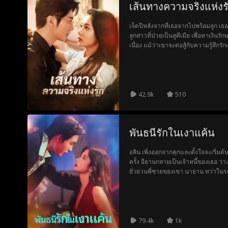
เส้นทางความจริงแห่งร
เจ็ดปีหลังจากที่เธอจากไปพร้อมลูก เธอ
ลูกสาวที่ป่วยเป็นลูคีเมีย เพื่อหาเงินร
เนื่อง แม้ว่าเขาจะต่อสู้กับความรู้สึกรั
ซับซ้อนของพวกเขาลึกซึ้งขึ้น และความ
กันก็เริ่มปรากฏขึ้น
42.9k
510
พันธนีรักในเงาแค้น
อลิน เพิ่งออกจากคุกและตั้งใจจะเริ่มต้
ครั้ง อีธานกลายเป็นเจ้าหนี้ของเธอ ว
ยั่วยวนพี่ชายของเขา นาธาน ทว่าในร
เริ่มมีความรู้สึกบางอย่างที่พิเศษต่ออลิน
ของตนเอง แต่ก็ไม่รู้ว่าควรทำอย่างไร
79.4k
1k