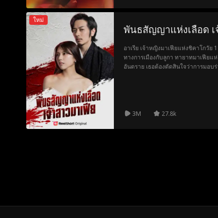
ใหม่
พันธสัญญาแห่งเลือด เ
อาเรีย เจ้าหญิงมาเฟียแห่งชิคาโกวัย 
ทางการเมืองกับลูกา ทายาทมาเฟียแห่งนิ
อันตราย เธอต้องตัดสินใจว่าการมอบร่
ความรุนแรง คือการทรยศครั้งใหญ่ที่สุ
ชีวิตรอด
3M
27.8k