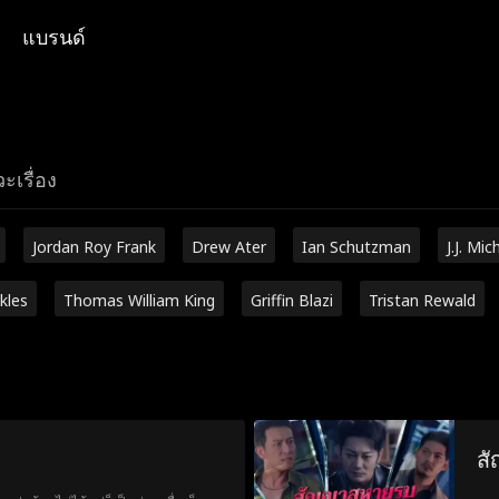
แบรนด์
ะเรื่อง
Jordan Roy Frank
Drew Ater
Ian Schutzman
J.J. Mic
kles
Thomas William King
Griffin Blazi
Tristan Rewald
สั