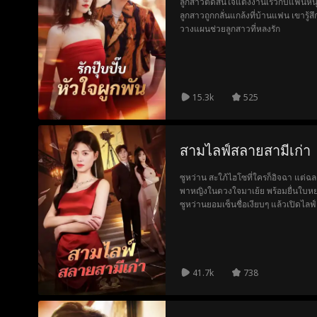
ลูกสาวตัดสินใจแต่งงานเร็วกับแฟนหนุ่ม 
ลูกสาวถูกกลั่นแกล้งที่บ้านแฟน เขารู้ส
วางแผนช่วยลูกสาวที่หลงรัก
15.3k
525
สามไลฟ์สลายสามีเก่า
ซูหว่าน สะใภ้ไฮโซที่ใครก็อิจฉา แต่ฉล
พาหญิงในดวงใจมาเย้ย พร้อมยื่นใบหย่
ซูหว่านยอมเซ็นชื่อเงียบๆ แล้วเปิดไลฟ์
รายการยอดคนดูพุ่งทะลุ 100 ล้าน หุ้นตร
ครอบครัวต้องคุกเข่าขอร้อง ซูหว่านยิ้
สุดท้ายมาแล้วค่ะ...'
41.7k
738