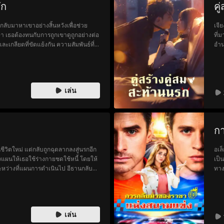
ัก
คู
ในช
กลับมาหาเขาอย่างสิ้นหวังเพื่อช่วย
เจี
ักษา เธอต้องทนกับการถูกเขาดูถูกอย่างต่อ
ที่
กและเกลียดที่ขัดแย้งกัน ความสัมพันธ์ที่
อำน
จริงเกี่ยวกับสิ่งที่ทำให้พวกเขาแยกจาก
แห่
ยึด
จริ
เส้
เล่น
ก
นชีวิตใหม่ แต่กลับถูกฉุดลากลงสู่นรกอีก
อเล
างแผนให้เธอใช้ร่างกายชดใช้หนี้ โดยให้
เป็
ะหว่างที่แผนการดำเนินไป อีธานกลับ
ทาง
 เขาเริ่มเสียใจที่ส่งเธอไปอยู่ใกล้พี่ชาย
ต่อไป
เล่น