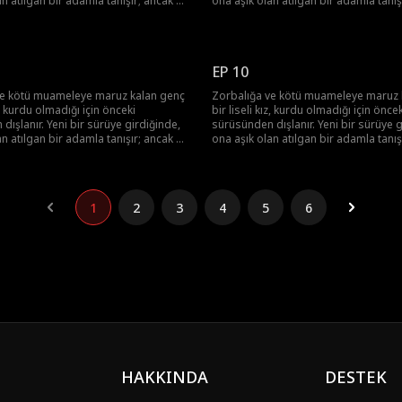
an atılgan bir adamla tanışır; ancak bu
ona aşık olan atılgan bir adamla tanış
stün Alfa'sı ve onun ölmesini
adam onun üstün Alfa'sı ve onun ölm
 adamın yeğenidir.
isteyen tek adamın yeğenidir.
EP 10
ve kötü muameleye maruz kalan genç
Zorbalığa ve kötü muameleye maruz 
ız, kurdu olmadığı için önceki
bir liseli kız, kurdu olmadığı için öncek
dışlanır. Yeni bir sürüye girdiğinde,
sürüsünden dışlanır. Yeni bir sürüye g
an atılgan bir adamla tanışır; ancak bu
ona aşık olan atılgan bir adamla tanış
stün Alfa'sı ve onun ölmesini
adam onun üstün Alfa'sı ve onun ölm
 adamın yeğenidir.
isteyen tek adamın yeğenidir.
1
2
3
4
5
6
HAKKINDA
DESTEK