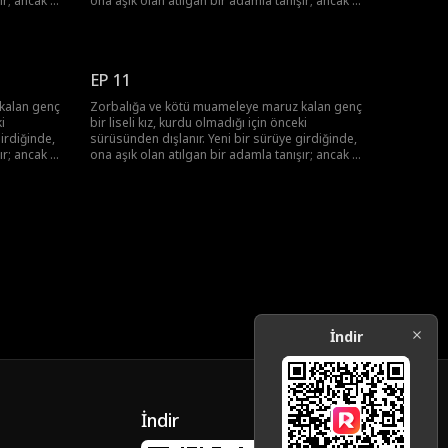
ır; ancak bu
ona aşık olan atılgan bir adamla tanışır; ancak bu
esini
adam onun üstün Alfa'sı ve onun ölmesini
isteyen tek adamın yeğenidir.
EP 11
kalan genç
Zorbalığa ve kötü muameleye maruz kalan genç
i
bir liseli kız, kurdu olmadığı için önceki
irdiğinde,
sürüsünden dışlanır. Yeni bir sürüye girdiğinde,
ır; ancak bu
ona aşık olan atılgan bir adamla tanışır; ancak bu
esini
adam onun üstün Alfa'sı ve onun ölmesini
isteyen tek adamın yeğenidir.
İndir
İndir