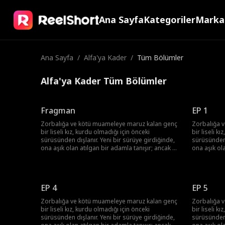
Ana Sayfa
Kategoriler
Marka
Ana Sayfa
/
Alfa'ya Kader
/
Tüm Bölümler
Alfa'ya Kader Tüm Bölümler
Fragman
EP 1
Zorbalığa ve kötü muameleye maruz kalan genç
Zorbalığa 
bir liseli kız, kurdu olmadığı için önceki
bir liseli k
sürüsünden dışlanır. Yeni bir sürüye girdiğinde,
sürüsünden 
ona aşık olan atılgan bir adamla tanışır; ancak bu
ona aşık ol
adam onun üstün Alfa'sı ve onun ölmesini
adam onun ü
isteyen tek adamın yeğenidir.
isteyen tek
EP 4
EP 5
Zorbalığa ve kötü muameleye maruz kalan genç
Zorbalığa 
bir liseli kız, kurdu olmadığı için önceki
bir liseli k
sürüsünden dışlanır. Yeni bir sürüye girdiğinde,
sürüsünden 