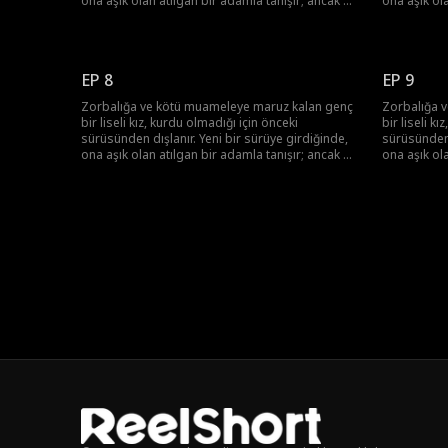
ona aşık olan atılgan bir adamla tanışır; ancak bu
ona aşık ol
adam onun üstün Alfa'sı ve onun ölmesini
adam onun ü
isteyen tek adamın yeğenidir.
isteyen tek
EP 8
EP 9
Zorbalığa ve kötü muameleye maruz kalan genç
Zorbalığa 
bir liseli kız, kurdu olmadığı için önceki
bir liseli k
sürüsünden dışlanır. Yeni bir sürüye girdiğinde,
sürüsünden 
ona aşık olan atılgan bir adamla tanışır; ancak bu
ona aşık ol
adam onun üstün Alfa'sı ve onun ölmesini
adam onun ü
isteyen tek adamın yeğenidir.
isteyen tek