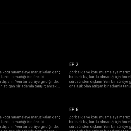
EP 2
ve kötü muameleye maruz kalan genç
Zorbalığa ve kötü muameleye maruz 
ız, kurdu olmadığı için önceki
bir liseli kız, kurdu olmadığı için öncek
dışlanır. Yeni bir sürüye girdiğinde,
sürüsünden dışlanır. Yeni bir sürüye g
an atılgan bir adamla tanışır; ancak bu
ona aşık olan atılgan bir adamla tanış
stün Alfa'sı ve onun ölmesini
adam onun üstün Alfa'sı ve onun ölm
 adamın yeğenidir.
isteyen tek adamın yeğenidir.
EP 6
ve kötü muameleye maruz kalan genç
Zorbalığa ve kötü muameleye maruz 
ız, kurdu olmadığı için önceki
bir liseli kız, kurdu olmadığı için öncek
dışlanır. Yeni bir sürüye girdiğinde,
sürüsünden dışlanır. Yeni bir sürüye g