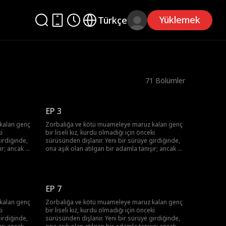
Yüklemek
Türkçe
71
Bölümler
EP 3
kalan genç
Zorbalığa ve kötü muameleye maruz kalan genç
i
bir liseli kız, kurdu olmadığı için önceki
irdiğinde,
sürüsünden dışlanır. Yeni bir sürüye girdiğinde,
ır; ancak bu
ona aşık olan atılgan bir adamla tanışır; ancak bu
esini
adam onun üstün Alfa'sı ve onun ölmesini
isteyen tek adamın yeğenidir.
EP 7
kalan genç
Zorbalığa ve kötü muameleye maruz kalan genç
i
bir liseli kız, kurdu olmadığı için önceki
irdiğinde,
sürüsünden dışlanır. Yeni bir sürüye girdiğinde,