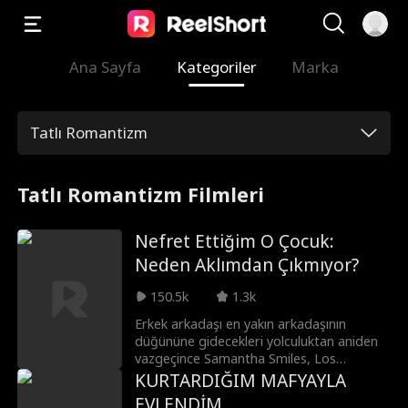
Ana Sayfa
Kategoriler
Marka
Tatlı Romantizm
Tatlı Romantizm Filmleri
Nefret Ettiğim O Çocuk:
Neden Aklımdan Çıkmıyor?
150.5k
1.3k
Erkek arkadaşı en yakın arkadaşının
düğününe gidecekleri yolculuktan aniden
vazgeçince Samantha Smiles, Los
Angeles'tan New York'a uzanan o uzun
KURTARDIĞIM MAFYAYLA
yolu son beş yıldır unutmaya çalıştığı
EVLENDİM