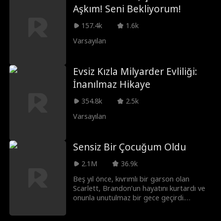
geçmişinden kaçmak için geceleri barda
Aşkım! Seni Bekliyorum!
çalışan, yükselişteki boksör Sebastian
'Bash' McDaniels devreye girer. Bash,
157.4k
1.6k
Olivia'yı eski sevgilisinden kurtardığında
aralarında bir kıvılcım çakar. Ancak tehlike
Varsayılan
yaklaşırken Bash, hayalleri ile kendisini
mahvedebilecek bu kızı kurtarmak
arasında bir seçim yapmak zorunda kalır.
Evsiz Kızla Milyarder Evliliği:
İnanılmaz Hikaye
354.8k
2.5k
Varsayılan
Sensiz Bir Çocuğum Oldu
2.1M
36.9k
Beş yıl önce, kıvrımlı bir garson olan
Scarlett, Brandon’un hayatını kurtardı ve
onunla unutulmaz bir gece geçirdi.
Ardından ortadan kayboldu. Şimdi geri
döndü: Zayıflamış, bambaşka biri olmuş