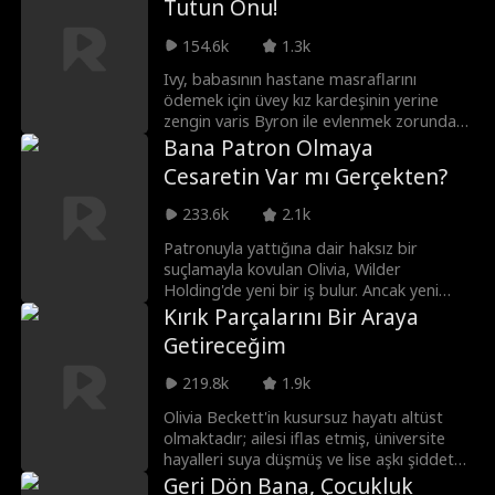
Tutun Onu!
ayırma planlarına karşı zorlu bir mücadele
verecektir.
154.6k
1.3k
Ivy, babasının hastane masraflarını
ödemek için üvey kız kardeşinin yerine
zengin varis Byron ile evlenmek zorunda
kalır. Ancak düğün günü Byron ortadan
Bana Patron Olmaya
kaybolarak Ivy'yi herkesin içinde rezil eder.
Cesaretin Var mı Gerçekten?
Nihayet evlendiklerinde, birbirlerine aşık
olmamak için üç kural belirlerler. Ne var ki
233.6k
2.1k
Byron, ona çoktan aşık olduğunu itiraf
ederek bu anlaşmanın saçma olduğunu
Patronuyla yattığına dair haksız bir
söyler ve Ivy'ye duygularını sorar. Peki Ivy,
suçlamayla kovulan Olivia, Wilder
onun aşkına karşılık verecek mi?
Holding'de yeni bir iş bulur. Ancak yeni
patronunun dün gece birlikte olduğu
Kırık Parçalarını Bir Araya
Theo Wilder olduğunu fark eder! Olivia
Getireceğim
birlikte çalışamayacaklarını söylese de
Theo kalması için ona meydan okur ve bir
219.8k
1.9k
iddiaya girerler: Theo onu kendine aşık
edeceğini söylerken, Olivia onun
Olivia Beckett'in kusursuz hayatı altüst
cazibesine direneceğine dair bahse girer...
olmaktadır; ailesi iflas etmiş, üniversite
Peki patronunun kışkırtıcı hamlelerine
hayalleri suya düşmüş ve lise aşkı şiddet
daha ne kadar dayanabilecektir?
yanlısı birine dönüşmüştür. Derken,
Geri Dön Bana, Çocukluk