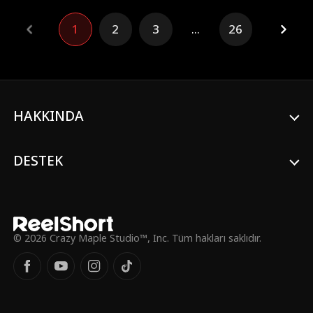
ve Brandon ise artık içine kapanık, güçlü
bir CEO… Fakat bilmediği bir şey var:
1
2
3
...
26
Scarlett’in küçük kızının babası aslında o.
HAKKINDA
DESTEK
© 2026 Crazy Maple Studio™, Inc. Tüm hakları saklıdır.