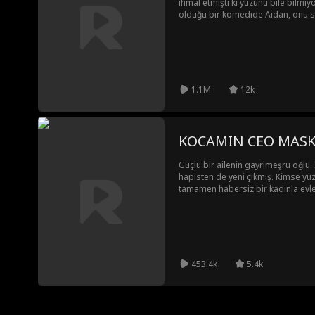
ihmal etmişti ki yüzünü bile bilmiy
olduğu bir komedide Aidan, onu sek
peşine düşer! Onu geri alacak mı?
1.1M
12k
KOCAMIN CEO MASK
Güçlü bir ailenin gayrimeşru oğlu. 
hapisten de yeni çıkmış. Kimse y
tamamen habersiz bir kadınla evlen
Kocasının milyon dolarlık bir sırrı
başından beri kimliğini neden gizl
neler olacak?
453.4k
5.4k