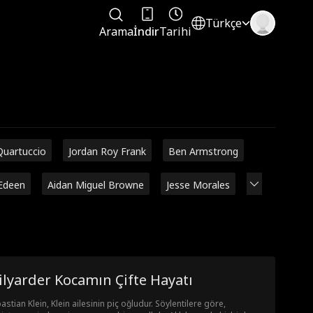
Türkçe
Arama
İndir
Tarihi
Quartuccio
Jordan Roy Frank
Ben Armstrong
Edeen
Aidan Miguel Browne
Jesse Morales
lyarder Kocamın Çifte Hayatı
astian Klein, Klein ailesinin piç oğludur. Söylentilere göre,