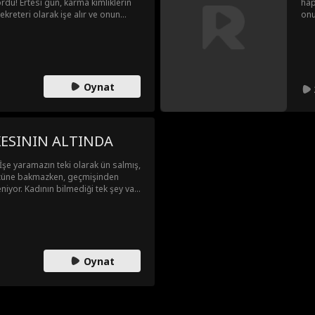
ordu! Ertesi gün, karma kimliklerin
hap
reteri olarak işe alır ve onun
onu
mil
ola
Oynat
ESININ ALTINDA
İşe yaramazın teki olarak ün salmış,
üzüne bakmazken, geçmişinden
iyor. Kadının bilmediği tek şey var:
 sakladığı. Peki, bu adam en
iyor? Gerçekler gün yüzüne çıkınca
Oynat