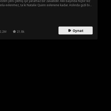
isten yeni çıkmış işe yaramaz bir zavallıdır. Aklı başında hiçbir kız
nla evlenmez, ta ki Natalie Quinn evlenene kadar. Aslında gizli bir
yarderle evlendiğini bilmemektedir! Gerçeği öğrendiğinde ne
cak? Asıl soru şu... Sebastian Klein neden kimliğini saklıyor?!
Oynat
2.2M
21.8k