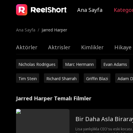
Ana Sayfa
Kategor
Ana Sayfa
/
Jarred Harper
Aktörler
Aktrisler
Kimlikler
Hikaye 
Nicholas Rodrigues
Marc Hermann
Evan Adams
Tim Stein
Richard Sharrah
Griffin Blazi
Adam D
Jarred Harper Temalı Filmler
Bir Daha Asla Birar
Lisa yanlışlıkla CEO'su eski kocası 