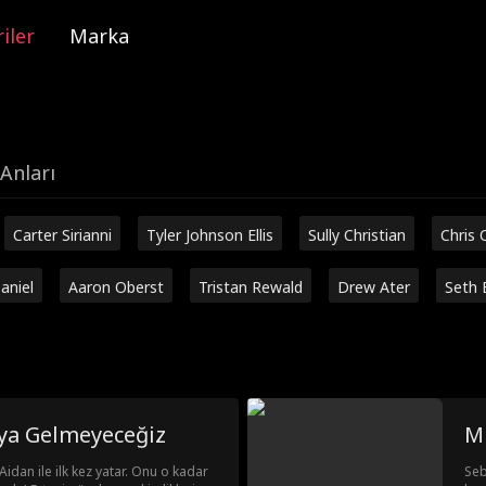
iler
Marka
Anları
Carter Sirianni
Tyler Johnson Ellis
Sully Christian
Chris 
aniel
Aaron Oberst
Tristan Rewald
Drew Ater
Seth 
aya Gelmeyeceğiz
Mi
Aidan ile ilk kez yatar. Onu o kadar
Seb