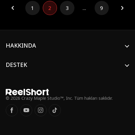
kralı kayınpederi Volkan Moran'la akıl
1
2
3
...
9
savaşı verir. Tek bir prensibi var: "Benim
adamıma dokunana hayatı zehir ederim."
Pes etmeyince dünyanın sana yol verdiğini
işte o zaman anlar.
HAKKINDA
DESTEK
© 2026 Crazy Maple Studio™, Inc. Tüm hakları saklıdır.