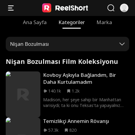
Ana Sayfa
Kategoriler
Marka
Nişan Bozulması
Nişan Bozulması Film Koleksiyonu
Kovboy Aşkıyla Bağlandım, Bir
Daha Kurtulamadım
140.1k
1.2k
Madison, her şeye sahip bir Manhattan
varisiydi; ta ki onu Teksas'ta yapayalnız
bırakan acımasız nişanlısı dahil her şeyini
kaybedene dek. Parasız ve çaresiz kalan
Temizlikçi Annemin Rövanşı
Madison, kasabadaki bir bara adım atar ve
eski nişanlısının sert mizaçlı, tehlikeli
57.3k
820
derecede çekici kovboy amcası Beau