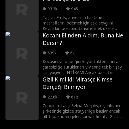
romantizme dönüşür. Ancak Emma
lanetlidir ve rüyalarında gizemli bir adam
93.3k
945
tarafından takip edilen Emma'ya aşık
olamaz. Aşkları derinleştikçe Oliver'ın sırrı
Taşralı Emily, annesinin hastane
ilişkilerini paramparça etme tehlikesiyle
masraflarını ödemek için eski sevgilisi
karşı karşıya kalır ve Emma şunu merak
Kevin'dan borcunu tahsil etmek üzere
etmeye başlar: Rüyalarına giren bu adam
şehre gelir. Fakat Kevin'ın zengin Rose'un
Kocanı Elinden Aldım, Buna Ne
kimdir ve birlikte olmak için önlerine çıkan
sırtından geçindiğini öğrenir ve ikisi
Dersin?
engelleri aşabilecekler mi?
tarafından aşağılanır. Tam dibe
vurduğunda karşısına Lucas çıkar.
639k
6k
Beklenmedik bir yanlış anlaşılma sonucu
Emily, bir CEO'nun sözleşmeli eşi olur.
Kocasını ve bebeğini kaybettikten sonra
çaresizliğe sürüklenen Vivienne tek bir şey
için yaşıyor: İNTİKAM! Ancak basit bir
cinayet yeterince acı vermez. Neden
Gizli Kimlikli Mirasçı: Kimse
kocasını elinden alıp ona izletmesin ki!
Gerçeği Bilmiyor
22.8k
618
Zengin mirasçı Selina Murphy, nişanlısının
şirketinde gizlice stajyerliğe başlar ancak
alt tabakadan gelen kurnaz fırsatçı Grace
ile yolları kesişir. Grace, utanmazca
Selina'nın kimliğini çalar ve ofistekileri