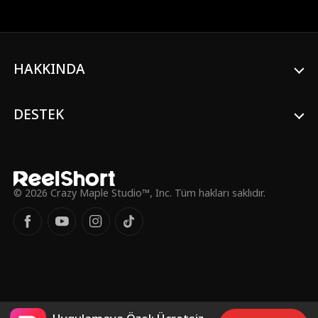
kışkırtarak 'yeni kıza' acımasızca zorbalık
yapar. Fakat Grace bu kez yanlış kişiye
çattı. Gerçek mirasçı savaşmaya hazır.
HAKKINDA
DESTEK
© 2026 Crazy Maple Studio™, Inc. Tüm hakları saklıdır.