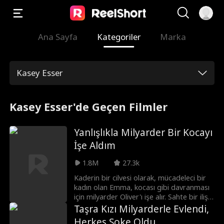
Ana Sayfa
Kategoriler
Marka
Kasey Esser
Kasey Esser'de Geçen Filmler
Yanlışlıkla Milyarder Bir Kocayı
İşe Aldım
1.8M
27.3k
Kaderin bir cilvesi olarak, mücadeleci bir
kadın olan Emma, ​​kocası gibi davranması
için milyarder Oliver'ı işe alır. Sahte bir ilişki
olarak başlayan bu ilişki, Oliver'ın Emma'ya
Taşra Kızı Milyarderle Evlendi,
sırılsıklam aşık olmasıyla hızla gerçek bir
Herkes Şoke Oldu