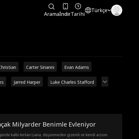
Türkçe
Arama
İndir
Tarihi
Christian
Carter Sirianni
Evan Adams
es
Jarred Harper
Luke Charles Stafford
çak Milyarder Benimle Evleniyor
ünde kalbi kırılan Liana, düşünmeden gizemli ve kendi acısını