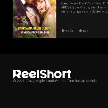
Genç Lavinia Krallığı'nın Prensi Phi
ABD'ye gider. Orada, sevgilisinin 
Anna ile tanışır ve ona destek olur
tanıtan Philip, Anna ile yıldırım ni
sonra güçlerini birleştiren ikili, A
kardeşine karşı birlikte mücadele v
kalan şirketi devralmasına ve kraliy
52.2k
677
almasına yardımcı olur. Sonunda ge
ailesinin Anna'yı kabul etmesini sağ
yaşam sürer.
© 2026 Crazy Maple Studio™, Inc. Tüm hakları saklıdır.