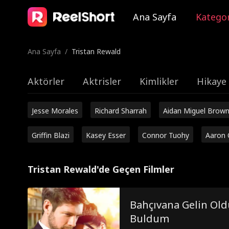
Ana Sayfa
Kategor
Ana Sayfa
/
Tristan Rewald
Aktörler
Aktrisler
Kimlikler
Hikaye 
Jesse Morales
Richard Sharrah
Aidan Miguel Brow
Griffin Blazi
Kasey Esser
Connor Tuohy
Aaron 
Tristan Rewald'de Geçen Filmler
Bahçıvana Gelin Ol
Buldum