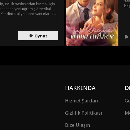
sak
lip, evlilik baskısından kaçmak için
baş
ihanetine yeni uğramış Amerikalı
sev
. Kendini kraliyet bahçıvanı olarak
ile
kahı kıymayı kabul eder. Evlendikten
yok
nna'nın üvey annesine ve üvey kız
erir. Philip, Anna'nın annesinden
et portrelerinin kullanım iznini
Oynat
rçek kimliğini açıklayan Philip,
lar ve ikili Kaliforniya'da mutlu bir
HAKKINDA
D
Hizmet Şartları
Ge
Gizlilik Politikası
Me
Bize Ulaşın