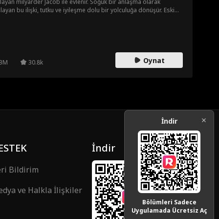
layan milyarder Jacob ile evlenir. Soğuk bir anlaşma olarak
layan bu ilişki, tutku ve iyileşme dolu bir yolculuğa dönüşür. Eski
gililerin oyunları, aile dramaları ve şirket savaşları arasında
rlerken, fırtına gibi başlayan bu aşk gerçek aşka mı dönüşecek,
sa geçmişleri onları ayıracak mı?
Oynat
3M
30.8k
İndir
ESTEK
İndir
ri Bildirim
dya ve Halkla İlişkiler
Bölümleri Sadece
Uygulamada Ücretsiz Aç