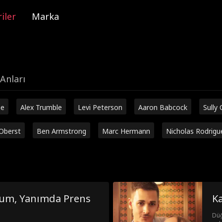
iler
Marka
Anları
ne
Alex Trumble
Levi Peterson
Aaron Babcock
Sully 
Oberst
Ben Armstrong
Marc Hermann
Nicholas Rodrigu
dum, Yanımda Prens
Ka
Düğ