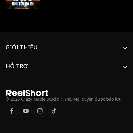
của bà – anh em nhà Miller – trong tình
yêu thương và sự che chở. Tôi từng nghĩ
mình sẽ ở bên một trong hai người họ.
Nhưng mọi thứ thay đổi kể từ khi con gái
của người giúp việc, Lola, chuyển đến.
Người anh nhà Miller mà tôi yêu nhất lại
chính là người khiến trái tim tôi tan nát. Khi
tôi rời đi, họ gần như phát điên tìm kiếm
GIỚI THIỆU
tôi.
HỖ TRỢ
© 2026 Crazy Maple Studio™, Inc. Mọi quyền được bảo lưu.