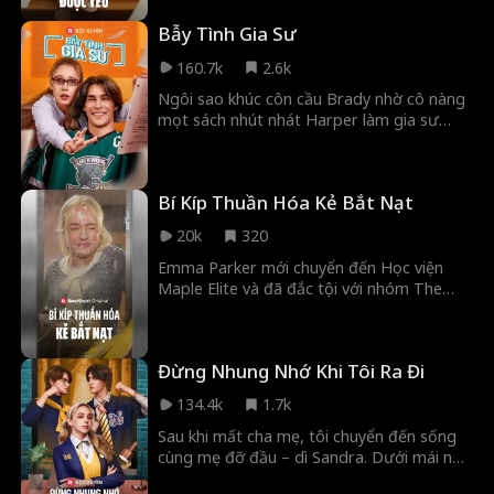
Bẫy Tình Gia Sư
160.7k
2.6k
Ngôi sao khúc côn cầu Brady nhờ cô nàng
mọt sách nhút nhát Harper làm gia sư
môn Hóa. Đổi lại, cậu hứa làm bạn trai giả,
dạy cô cách tán tỉnh và giúp cô chinh phục
người thầm thương. Nhưng chuyện gì sẽ
Bí Kíp Thuần Hóa Kẻ Bắt Nạt
xảy ra khi bản hợp đồng phản tác dụng và
phản ứng hóa học giữa họ không chỉ nằm
20k
320
trên giấy?
Emma Parker mới chuyển đến Học viện
Maple Elite và đã đắc tội với nhóm The
Diamond Boys ngay ngày đầu tiên! Bốn vị
thiếu gia cai trị học viện này quyết định xem
cô là kẻ thù số một. Nhưng sự thật đằng
Đừng Nhung Nhớ Khi Tôi Ra Đi
sau là gì? Rowan Calloway hành xử như
một kẻ độc tài, nhưng anh ta có thực sự
134.4k
1.7k
tàn nhẫn? Còn August Langford luôn ở
bên giúp đỡ cô, liệu họ đã quen nhau từ
Sau khi mất cha mẹ, tôi chuyển đến sống
trước? Emma sẽ chọn ai: kẻ thù lớn nhất
cùng mẹ đỡ đầu – dì Sandra. Dưới mái nhà
hay người bạn thanh mai trúc mã?
của dì, tôi lớn lên giữa hai người con trai