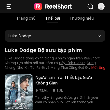
Trang chủ
Thể loại
Thương hiệu
Luke Dodge
Luke Dodge Bộ sưu tập phim
Luke Dodge đóng chính trong 8 phim ngắn trên ReelShort.
Những tựa phim nổi bật gồm có
Bẫy Tình Gia Sư
,
Đừng
Nhung Nhớ Khi Tôi Ra Đi
và
Mang Thai Cũng Đạt Đi
...
Mở rộng
Người Em Trai Thất Lạc Giữa
Không Gian
75.9k
1.2k
Timothy là người được gia đình Snyder
giàu có nhận nuôi, lớn lên trong yêu
thương và gắn bó với ba người chị gái.