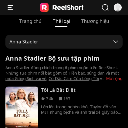
Trang chủ
Thể loại
Thương hiệu
Anna Stadler
Anna Stadler Bộ sưu tập phim
Anna Stadler đóng chính trong 6 phim ngắn trên ReelShort.
Những tựa phim nổi bật gồm có
Tiền bạc, súng đạn và một
mùa Giáng Sinh vui vẻ
,
Cô Dâu Câm Của Lòng Tôi
v
...
Mở rộng
Tôi Là Bất Diệt
7.4k
187
Lớn lên trong nghèo khó, Taylor đỗ vào
MIT nhưng bị cha và anh trai xé giấy báo
trúng tuyển, đem bán cô cho một lão phú
hào để lấy tiền. Nhờ mẹ và em gái giúp đỡ,