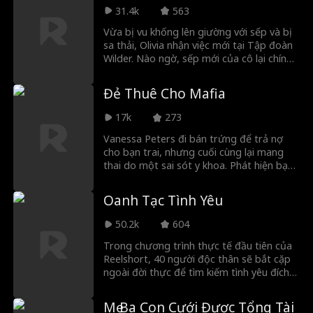
thành vợ hợp đồng của vị CEO quyền lực.
31.4k
563
Vừa bị vu khống lên giường với sếp và bị
sa thải, Olivia nhận việc mới tại Tập đoàn
Wilder. Nào ngờ, sếp mới của cô lại chính
là Theo Wilder, người đàn ông cô vừa qua
đêm hôm trước! Olivia nói cả hai không
Đẻ Thuê Cho Mafia
thể làm chung, nhưng Theo thách cô ở lại
và đánh cược: anh tự tin sẽ làm cô rung
17k
273
động, còn Olivia cược cô đủ sức cưỡng lại
anh... Nhưng liệu cô có thể trụ được bao
Vanessa Peters đi bán trứng để trả nợ
lâu trước những màn tán tỉnh đầy quyến
cho bạn trai, nhưng cuối cùng lại mang
rũ của sếp?
thai do một sai sót y khoa. Phát hiện bạn
trai ngoại tình, cô quyết định giữ lại đứa
bé. Thế nhưng, cô bắt đầu hoảng sợ khi
Oanh Tạc Tình Yêu
biết cha đứa trẻ chính là Marcello
Lavigne, một ông trùm Mafia tàn độc.
50.2k
604
Sau khi cứu mạng Vanessa khỏi bọn côn đồ
nhòm ngó số tiền Mafia, Marcello ép cô
Trong chương trình thực tế đầu tiên của
dọn đến dinh thự của anh. Dù Marcello là
Reelshort, 40 người độc thân sẽ bắt cặp
một tay chơi khét tiếng và nguy hiểm,
ngoài đời thực để tìm kiếm tình yêu đích
Vanessa dần nảy sinh tình cảm khi thấy
thực. Họ phải vượt qua hàng loạt thử
anh không ngừng bảo vệ cô khỏi bọn tội
thách hẹn hò nhằm kiểm tra độ hòa hợp,
Mẹ Ba Con Cưới Được Tổng Tài
phạm, những kẻ bắt nạt và chính gia tộc
sự gắn kết và tiềm năng tiến xa. Tuy