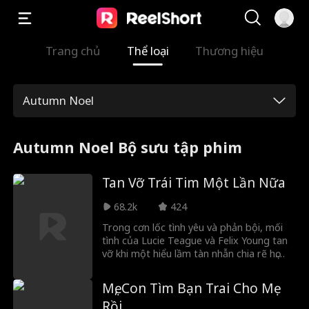
Trang chủ
Thể loại
Thương hiệu
Autumn Noel
Autumn Noel Bộ sưu tập phim
Tan Vỡ Trái Tim Một Lần Nữa
68.2k
424
Trong cơn lốc tình yêu và phản bội, mối
tình của Lucie Teague và Felix Young tan
vỡ khi một hiểu lầm tàn nhẫn chia rẽ họ.
Lucie, tuyệt vọng bảo vệ Felix khỏi nguy
hiểm, hy sinh tình yêu của họ, chỉ để gặp lại
Mẹ, Con Tìm Bạn Trai Cho Mẹ
anh ta nhiều năm sau với tư cách là CEO
Rồi
tỷ phú... và sếp mới của cô! Với những bí