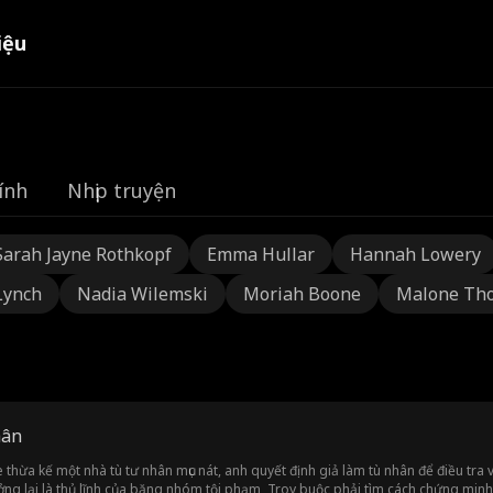
iệu
ính
Nhịp truyện
Sarah Jayne Rothkopf
Emma Hullar
Hannah Lowery
Lynch
Nadia Wilemski
Moriah Boone
Malone Th
hân
thừa kế một nhà tù tư nhân mục nát, anh quyết định giả làm tù nhân để điều tra
ởng lại là thủ lĩnh của băng nhóm tội phạm, Troy buộc phải tìm cách chứng min