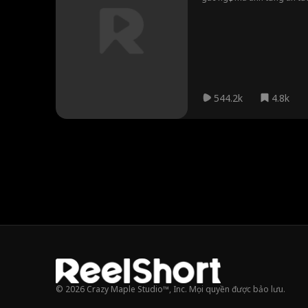
nhân thật sự của nhà tù này
oan, và một nữ bác sĩ xinh 
544.2k
4.8k
© 2026 Crazy Maple Studio™, Inc. Mọi quyền được bảo lưu.