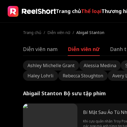
Trang chủ
Thể loại
Thương h
Trang chủ
/
Diễn viên nữ
/
Abigail Stanton
Diễn viên nam
Diễn viên nữ
Danh t
Ashley Michelle Grant
Alessia Medina
Haley Lohrli
Rebecca Stoughton
Avery 
Abigail Stanton Bộ sưu tập phim
Bí Mật Sau Áo Tù N
Khi cựu quân nhân Troy Poe 
gác ngục mà anh từng tin tư