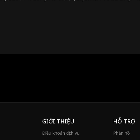
... hoặc tìm cách trốn thoát. Trong lúc đó, anh còn phải bảo vệ những người gặ
đẹp bị cuốn vào giữa làn đạn. Liệu Troy có thoát khỏi nhà tù, hay sẽ trở thành 
GIỚI THIỆU
HỖ TRỢ
Điều khoản dịch vụ
Phản hồi