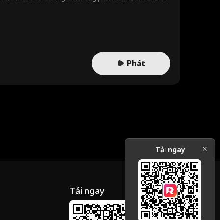
p nguy hiểm, trong đó có một ông lão yếu ớt bị kéo dài án
một nạn nhân nữa trong chính nhà tù của mình?
Phát
Tải ngay
Tải ngay