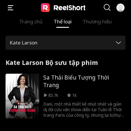
Trang chủ
Thể loại
Thương hiệu
Kate Larson
Kate Larson Bộ sưu tập phim
Sa Thải Biểu Tượng Thời
Trang
85.7k
1k
Dani, một nhà thiết kế nhút nhát và giản
dị, đã cứu vãn show diễn tại Tuần lễ Thời
trang Paris của công ty, nhưng lại bị thực
tập sinh Brynn sành điệu cướp công và
mượn tay con gái sếp hám quyền ĐUỔI