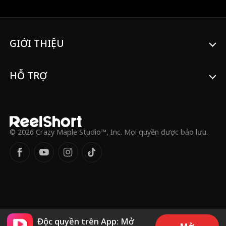
VIỆC cô. Khi được hãng đối thủ chiêu mộ,
Dani có màn lột xác ngoạn mục thế kỷ,
quyết tâm phô diễn tài năng thiết kế và
giành lại ngôi vị NỮ HOÀNG thời trang cao
cấp đích thực.
GIỚI THIỆU
HỖ TRỢ
© 2026 Crazy Maple Studio™, Inc. Mọi quyền được bảo lưu.
Độc quyền trên App: Mở