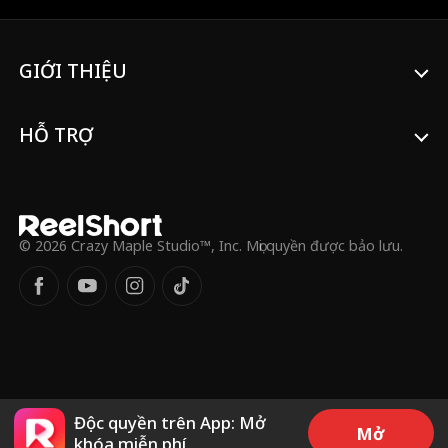
GIỚI THIỆU
HỖ TRỢ
© 2026 Crazy Maple Studio™, Inc. Mọi quyền được bảo lưu.
Độc quyền trên App: Mở
Mở
khóa miễn phí