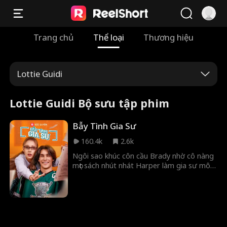
Trang chủ
Thể loại
Thương hiệu
Lottie Guidi
Lottie Guidi Bộ sưu tập phim
Bẫy Tình Gia Sư
160.4k
2.6k
Ngôi sao khúc côn cầu Brady nhờ cô nàng
mọt sách nhút nhát Harper làm gia sư môn
Hóa. Đổi lại, cậu hứa làm bạn trai giả, dạy
cô cách tán tỉnh và giúp cô chinh phục
người thầm thương. Nhưng chuyện gì sẽ
xảy ra khi bản hợp đồng phản tác dụng và
phản ứng hóa học giữa họ không chỉ nằm
trên giấy?