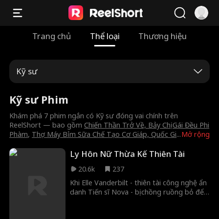
Trang chủ
Thể loại
Thương hiệu
Kỹ sư
Kỹ sư Phim
Khám phá 7 phim ngắn có Kỹ sư đóng vai chính trên
ReelShort — bao gồm
Chiến Thần Trở Về, Bảy Chị Gái Đều Phi
Phàm
,
Thợ Máy Bỉm Sữa Chế Tạo Cơ Giáp, Quốc Gi
...
Mở rộng
Ly Hôn Nữ Thừa Kế Thiên Tài
20.6k
237
Khi Elle Vanderbilt - thiên tài công nghệ ẩn
danh Tiến sĩ Nova - bị chồng ruồng bỏ để
chạy theo kẻ mạo danh, cô đã kết hôn
chớp nhoáng với người đàn ông quyến rũ