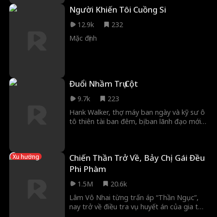
tên Roy Grant. Không ngờ, Roy lại là đối
Người Khiến Tôi Cuồng Si
thủ lớn nhất của chồng cũ. Cùng nhau, Elle
và Roy đối đầu với gã chồng bội bạc và
12.9k
232
Tiến sĩ Nova giả mạo để giành lấy bản hợp
đồng công nghệ lớn nhất thế giới.
Mặc định
Đuổi Nhầm Trụ Cột
9.7k
223
Hank Walker, thợ máy ban ngày và kỹ sư ô
tô thiên tài ban đêm, bị ban lãnh đạo mới
sa thải. Bị phản bội, Hank nhận được công
việc trong mơ ở công ty đối thủ Mach 15.
Liệu anh có tạo ra được chiếc siêu xe của
Chiến Thần Trở Về, Bảy Chị Gái Đều
Xu hướng
đời mình? Hay sự cản trở từ kẻ thù cũ lẫn
mới sẽ khiến anh mất trắng?
Phi Phàm
1.5M
20.6k
Lâm Vô Nhai từng trấn áp “Thần Ngục”,
nay trở về điều tra vụ huyết án của gia tộc.
Hắn có bảy đàn chị phi phàm: sếp tổng