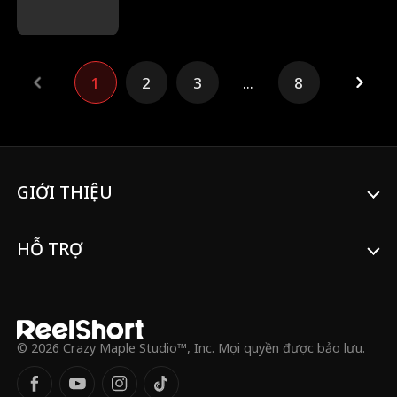
một người đàn ông xa lạ quyến rũ. Nào
ngờ, đó lại là bố của người yêu cũ và đang
che giấu một bí mật đen tối. Liệu cô sẽ
khuất phục trước cám dỗ hay lại tiếp tục
1
2
3
...
8
chạy trốn?
GIỚI THIỆU
HỖ TRỢ
© 2026 Crazy Maple Studio™, Inc. Mọi quyền được bảo lưu.