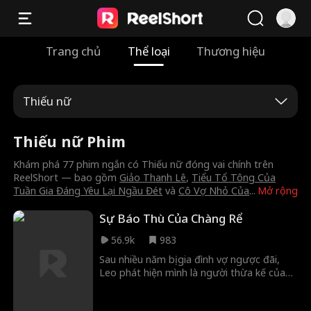
Trang chủ
Thể loại
Thương hiệu
Thiếu nữ
Thiếu nữ Phim
Khám phá 77 phim ngắn có Thiếu nữ đóng vai chính trên
ReelShort — bao gồm
Giảo Thanh Lê
,
Tiểu Tổ Tông Của
Tuần Gia Đáng Yêu Lại Ngầu Đét
và
Cô Vợ Nhỏ Của
...
Mở rộng
Sự Báo Thù Của Chàng Rể
56.9k
983
Sau nhiều năm bị gia đình vợ ngược đãi,
Leo phát hiện mình là người thừa kế của
một gia tài khổng lồ. Giờ là lúc — để báo
thù!