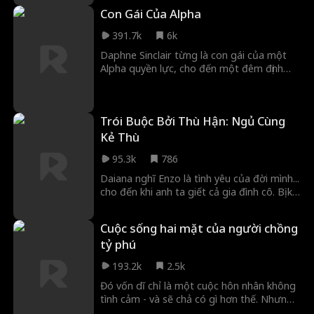
Con Gái Của Alpha
391.7k
6k
Daphne Sinclair từng là con gái của một
Alpha quyền lực, cho đến một đêm định
mệnh vào sinh nhật 18 tuổi, cha cô bị giết
và cô trở thành tù nhân. Atlas, người đàn
ông mà Daphne đã yêu suốt đời, là kẻ
Trói Buộc Bởi Thù Hận: Ngủ Cùng
đứng sau vụ giết cha cô. Atlas chỉ muốn
một điều, trả thù. Nhưng trả thù thật đau
Kẻ Thù
đớn khi anh yêu con gái kẻ thù. Như câu
95.3k
786
nói... trước khi tìm cách trả thù, hãy nhớ
đào hai ngôi mộ.
Daiana nghĩ Enzo là tình yêu của đời mình...
cho đến khi anh ta giết cả gia đình cô. Bị kẻ
thù bắt giữ, Daiana phải đối mặt với hậu
quả của hận thù, tìm sức mạnh không
Cuộc sống hai mặt của người chồng
tưởng để tha thứ và trải nghiệm mặt tàn
tỷ phú
nhẫn của tình yêu.
193.2k
2.5k
Đó vốn dĩ chỉ là một cuộc hôn nhân không
tình cảm - và sẽ chả có gì hơn thế. Nhưng
Sebastian lại không thể kìm lòng trước