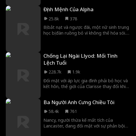
Natalie. Khi chính gia đình âm thầm lên kế
Định Mệnh Của Alpha
hoạch hãm hại cô, và người chồng xa cách
lại che giấu một âm mưu giết người,
25.8k
378
Natalie còn có thể trông đợi điều gì?
Bị bắt nạt và ngược đãi, một nữ sinh trung
Trailer phim Cuộc sống hai mặt của người
học bị đàn ruồng bỏ vì không thể hóa sói.
chồng tỷ phú sẽ hé lộ tất cả bí mật phía
Khi gia nhập đàn mới, cô gặp một người
sau cuộc hôn nhân này.
đàn ông đầy cuốn hút và nhanh chóng
chiếm được trái tim anh. Nhưng trớ trêu
Chống Lại Ngài Llyod: Mối Tình
thay, anh lại là Alpha thủ lĩnh của đàn,
đồng thời là cháu trai của kẻ luôn muốn lấy
Lệch Tuổi
mạng cô.
228.7k
1.9k
Đối mặt với áp lực gia đình phải bỏ học và
kết hôn, thế giới của Clarisse thay đổi khi
cô gặp Austin, CEO của Lloyd Group sau
khi giúp bà của anh ấy thoát khỏi một vụ
Ba Người Anh Cưng Chiều Tôi
lừa đảo. Biết về khó khăn tài chính của cô,
anh đề nghị cho cô tiền để đổi lấy một
58.4k
761
cuộc hôn nhân giả nhằm thực hiện mong
Nancy, người thừa kế mất tích của
muốn của bà anh. Họ hình thành một liên
Lancaster, đang đối mặt với sự phản bội
minh bất ngờ, trong khi Austin giữ bí mật
từ bạn trai Alan và nhân tình của anh ta,
về danh tính thật của mình với cô.