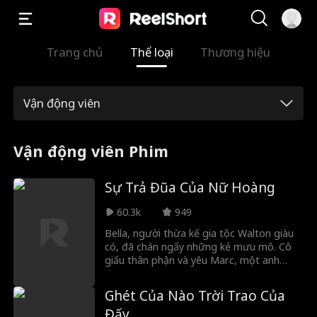
Trang chủ
Thể loại
Thương hiệu
Vận động viên
Vận động viên Phim
Sự Trả Đũa Của Nữ Hoàng
60.3k
949
Bella, người thừa kế gia tộc Walton giàu
có, đã chán ngấy những kẻ mưu mô. Cô
giấu thân phận và yêu Marc, một anh
chàng ngoại cỡ có vẻ yêu con người thật
của cô, thậm chí còn giúp hắn vào đội
Ghét Của Nào Trời Trao Của
bóng bầu dục của Harvard. Nhưng sự
Đấy
phản bội ập đến khi Bella phát hiện Marc