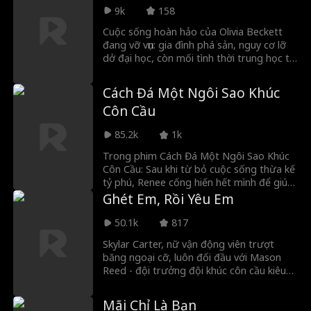
nhầm cho ai không gửi, cô lại gửi thẳng
9k
158
cho Colton — tên đội trưởng kiêu ngạo
Cuộc sống hoàn hảo của Olivia Beckett
luôn thích kiếm chuyện với cô. Bí mật bị
đang vỡ vụn: gia đình phá sản, nguy cơ lỡ
phơi bày trước kẻ đáng ghét nhất, cuộc
dở đại học, còn mối tình thời trung học thì
sống của Evelyn rồi sẽ đảo lộn ra sao?
trở nên bạo lực. Rồi Sebastian Bash
McDaniels xuất hiện, một võ sĩ đang lên
Cách Đá Một Ngôi Sao Khúc
làm việc ca đêm tại quán bar để trốn
Côn Cầu
tránh quá khứ. Khi anh cứu Olivia khỏi gã
người yêu cũ, tình cảm giữa họ dần nảy
85.2k
1k
nở. Nhưng lúc nguy hiểm bủa vây, Bash
phải chọn giữa ước mơ của mình và việc
Trong phim Cách Đá Một Ngôi Sao Khúc
cứu lấy cô gái có thể khiến anh gục ngã.
Côn Cầu: Sau khi từ bỏ cuộc sống thừa kế
tỷ phú, Renee cống hiến hết mình để giúp
chồng hồi phục từ trạng thái thực vật và
Ghét Em, Rồi Yêu Em
theo đuổi giấc mơ NHL. Tuy nhiên, sau khi
chịu đựng một vụ sẩy thai đau đớn, cô phải
50.1k
817
đối mặt với sự thật tàn nhẫn: người đàn
Skylar Carter, nữ vận động viên trượt
ông mà cô đã hy sinh tất cả có thể đã
băng ngoại cỡ, luôn đối đầu với Mason
chọn người khác.
Reed - đội trưởng đội khúc côn cầu kiêu
ngạo. Sau một trò đùa khiến Mason bị
thương, Skylar phải làm trợ lý của anh để
Mãi Chỉ Là Bạn
giữ lấy tương lai thể thao của mình. Từ