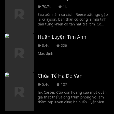
oan gia thành người thương, cả hai lại rơi
70.7k
1k
vào nghịch cảnh khi chỉ một đội tuyển
được phép tồn tại. Liệu họ sẽ chọn tình
Sau bốn năm xa cách, Reese bất ngờ gặp
yêu… hay đánh đổi tất cả để theo đuổi
lại Grayson, bạn thân cũ cũng là mối tình
giấc mơ?
đầu từng khiến cô tan nát trái tim. Cô
đồng ý giả làm bạn gái của anh trong
đám cưới em gái anh. Nhưng khi những
Huấn Luyện Tim Anh
cảm xúc cũ dần trỗi dậy, Reese buộc phải
lựa chọn: liệu cô có dám đánh cược thêm
8.4k
226
lần nữa để tìm kiếm tình yêu thật sự, hay
sẽ lại đi vào vết xe đổ năm xưa.
Mặc định
Chúa Tể Hạ Đo Ván
5.4k
107
Jax Carter, đứa con hoang của một quản
gia thất thế và ông trùm phòng võ, âm
thầm tập luyện cùng ba huấn luyện viên
ngoài vòng pháp luật. Khi bước vào Lò
Luyện, đấu trường MMA tinh anh hiếm có,