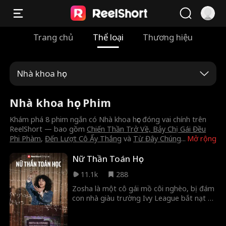
Trang chủ
Thể loại
Thương hiệu
Nhà khoa học
Nhà khoa học Phim
Khám phá 8 phim ngắn có Nhà khoa học đóng vai chính trên
ReelShort — bao gồm
Chiến Thần Trở Về, Bảy Chị Gái Đều
Phi Phàm
,
Đến Lượt Cô Ấy Thắng
và
Từ Đây Chúng
...
Mở rộng
Nữ Thần Toán Học
11.1k
288
Zosha là một cô gái mồ côi nghèo, bị đám
con nhà giàu trường Ivy League bắt nạt vì
làm việc ở nông trại. Nhưng cô sắp đánh
bại tất cả ở lĩnh vực mà chúng không thể