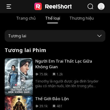
Trang chủ
Thể loại
Thương hiệu
Tương lai
Tương lai Phim
Người Em Trai Thất Lạc Giữa
Không Gian
75.8k
1.2k
Timothy là người được gia đình Snyder
giàu có nhận nuôi, lớn lên trong yêu
thương và gắn bó với ba người chị gái.
Nhưng mọi thứ thay đổi khi Matthew, con
Thế Giới Đảo Lộn
trai ruột thất lạc quay trở về. Bằng dối trá
và thao túng, Matthew khiến cả gia đình
39.1k
481
quay lưng, đẩy Timothy vào cảnh bị ruồng