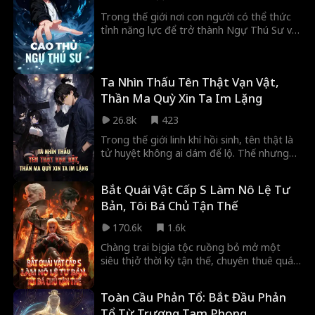
Lâm Khuyết không cần sống, chỉ cần tiền,
Trong thế giới nơi con người có thể thức
sướng là nhất!
tỉnh năng lực để trở thành Ngự Thú Sư và
chiến đấu cùng thú cưng của mình, Kỷ
Trần bị gia tộc tước mất sức mạnh nhưng
lại bất ngờ kích hoạt hệ thống giúp anh
Ta Nhìn Thấu Tên Thật Vạn Vật,
nhanh chóng trở nên vượt trội. Anh vượt
qua nhiều thử thách, đánh bại đối thủ, thu
Thần Ma Quỳ Xin Ta Im Lặng
thập tài nguyên để mạnh lên. Cuối cùng,
26.8k
423
anh bước vào dị giới, bắt đầu hành trình
phiêu lưu mới.
Trong thế giới linh khí hồi sinh, tên thật là
tử huyệt không ai dám để lộ. Thế nhưng
Trần Mặc, một bảo vệ lười nhác ở phố đồ
cổ lại có thể nhìn thấu tên thật, định đoạt
Bắt Quái Vật Cấp S Làm Nô Lệ Tư
sinh tử chỉ bằng một ánh mắt. Ẩn mình hỗ
Bản, Tôi Bá Chủ Tận Thế
trợ Cục Điều tra Linh dị, anh cùng Lâm Tiểu
Mãn dần vạch trần âm mưu của Huyền
170.6k
1.6k
Minh Đường, mở ra trận chiến sống còn
với thế lực phía sau và cả số mệnh.
Chàng trai bị gia tộc ruồng bỏ mở một
siêu thị ở thời kỳ tận thế, chuyên thuê quái
vật cấp S. Anh nâng cấp siêu thị và mở
khóa những vật phẩm đáng kinh ngạc (từ
Toàn Cầu Phản Tổ: Bắt Đầu Phản
đồ ăn vặt thời tiền sử đến vũ khí công
Tổ Từ Trương Tam Phong
nghệ cao) bằng cách giao dịch "tiền quỷ"