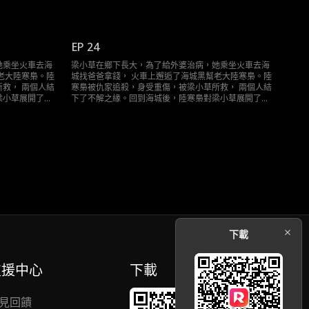
道且轟動的追求……
EP 24
她乘坐火車去海
梁小草在鄉下長大，為了給外婆治病，她乘坐火車去海
老大陸寒梟。陸
城找爸爸拿錢， 火車上邂逅了海城黑幫老大陸寒梟。陸
救， 兩個人結
寒梟被仇家追殺，身受重傷，被梁小草所救， 兩個人結
梁小草展開了霸
下了不解之緣。回到海城後，陸寒梟對梁小草展開了霸
道且轟動的追求……
下載
支援中心
下載
見回饋