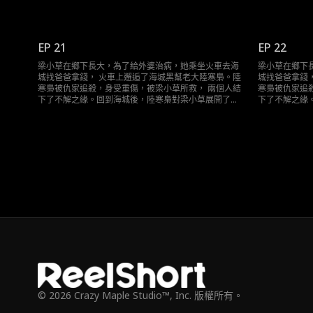
道且轟動的追求……
道且轟動的追
EP 21
EP 22
梁小草在鄉下長大，為了給外婆治病，她乘坐火車去海
梁小草在鄉下
城找爸爸拿錢， 火車上邂逅了海城黑幫老大陸寒梟。陸
城找爸爸拿錢
寒梟被仇家追殺，身受重傷，被梁小草所救， 兩個人結
寒梟被仇家追
下了不解之緣。回到海城後，陸寒梟對梁小草展開了霸
下了不解之緣
道且轟動的追求……
道且轟動的追
© 2026 Crazy Maple Studio™, Inc. 版權所有。