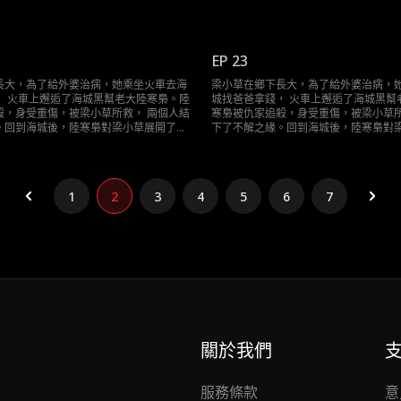
求……
道且轟動的追求……
EP 23
長大，為了給外婆治病，她乘坐火車去海
梁小草在鄉下長大，為了給外婆治病，
， 火車上邂逅了海城黑幫老大陸寒梟。陸
城找爸爸拿錢， 火車上邂逅了海城黑幫
殺，身受重傷，被梁小草所救， 兩個人結
寒梟被仇家追殺，身受重傷，被梁小草所
。回到海城後，陸寒梟對梁小草展開了霸
下了不解之緣。回到海城後，陸寒梟對
求……
道且轟動的追求……
1
2
3
4
5
6
7
關於我們
服務條款
意