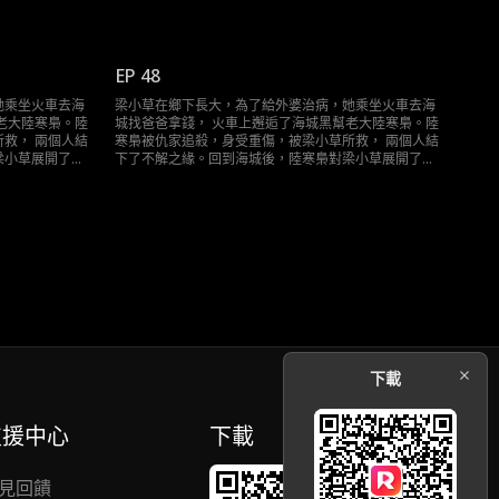
道且轟動的追求……
EP 48
她乘坐火車去海
梁小草在鄉下長大，為了給外婆治病，她乘坐火車去海
老大陸寒梟。陸
城找爸爸拿錢， 火車上邂逅了海城黑幫老大陸寒梟。陸
救， 兩個人結
寒梟被仇家追殺，身受重傷，被梁小草所救， 兩個人結
梁小草展開了霸
下了不解之緣。回到海城後，陸寒梟對梁小草展開了霸
道且轟動的追求……
下載
支援中心
下載
見回饋