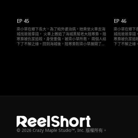
道且轟動的追求……
道且轟動的追
EP 45
EP 46
梁小草在鄉下長大，為了給外婆治病，她乘坐火車去海
梁小草在鄉下
城找爸爸拿錢， 火車上邂逅了海城黑幫老大陸寒梟。陸
城找爸爸拿錢
寒梟被仇家追殺，身受重傷，被梁小草所救， 兩個人結
寒梟被仇家追
下了不解之緣。回到海城後，陸寒梟對梁小草展開了霸
下了不解之緣
道且轟動的追求……
道且轟動的追
© 2026 Crazy Maple Studio™, Inc. 版權所有。