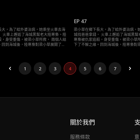
求……
道且轟動的追求……
EP 47
長大，為了給外婆治病，她乘坐火車去海
梁小草在鄉下長大，為了給外婆治病，
， 火車上邂逅了海城黑幫老大陸寒梟。陸
城找爸爸拿錢， 火車上邂逅了海城黑幫
殺，身受重傷，被梁小草所救， 兩個人結
寒梟被仇家追殺，身受重傷，被梁小草所
。回到海城後，陸寒梟對梁小草展開了霸
下了不解之緣。回到海城後，陸寒梟對
求……
道且轟動的追求……
1
2
3
4
5
6
7
關於我們
服務條款
意