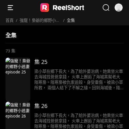
首頁
/
強寵！梟爺的鄉野小逃
/
全集
妻
全集
73
集
集 25
梁小草在鄉下長大，為了給外婆治病，她乘坐火車
去海城找爸爸拿錢， 火車上邂逅了海城黑幫老大
陸寒梟。陸寒梟被仇家追殺，身受重傷，被梁小草
所救， 兩個人結下了不解之緣。回到海城後，陸
寒梟對梁小草展開了霸道且轟動的追求……
集 26
梁小草在鄉下長大，為了給外婆治病，她乘坐火車
去海城找爸爸拿錢， 火車上邂逅了海城黑幫老大
陸寒梟。陸寒梟被仇家追殺，身受重傷，被梁小草