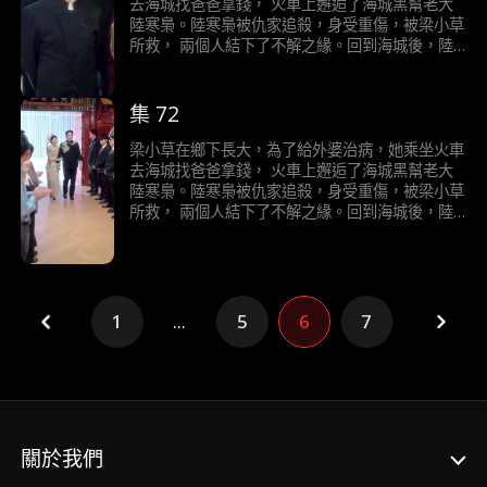
去海城找爸爸拿錢， 火車上邂逅了海城黑幫老大
陸寒梟。陸寒梟被仇家追殺，身受重傷，被梁小草
所救， 兩個人結下了不解之緣。回到海城後，陸
寒梟對梁小草展開了霸道且轟動的追求……
集 72
梁小草在鄉下長大，為了給外婆治病，她乘坐火車
去海城找爸爸拿錢， 火車上邂逅了海城黑幫老大
陸寒梟。陸寒梟被仇家追殺，身受重傷，被梁小草
所救， 兩個人結下了不解之緣。回到海城後，陸
寒梟對梁小草展開了霸道且轟動的追求……
1
...
5
6
7
關於我們