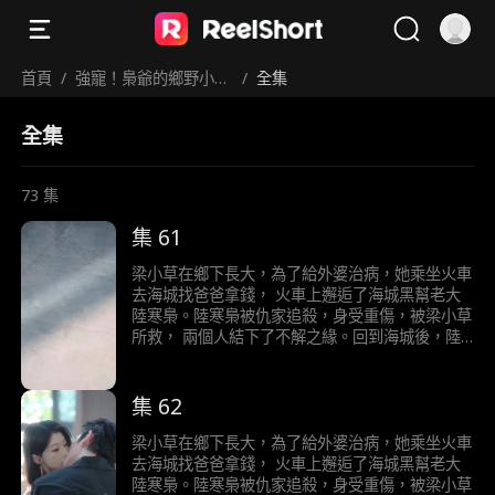
首頁
/
強寵！梟爺的鄉野小逃
/
全集
妻
全集
73
集
集 61
梁小草在鄉下長大，為了給外婆治病，她乘坐火車
去海城找爸爸拿錢， 火車上邂逅了海城黑幫老大
陸寒梟。陸寒梟被仇家追殺，身受重傷，被梁小草
所救， 兩個人結下了不解之緣。回到海城後，陸
寒梟對梁小草展開了霸道且轟動的追求……
集 62
梁小草在鄉下長大，為了給外婆治病，她乘坐火車
去海城找爸爸拿錢， 火車上邂逅了海城黑幫老大
陸寒梟。陸寒梟被仇家追殺，身受重傷，被梁小草