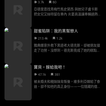
3.7k
80
將揭開，弗蕾婭要如何奪回屬於自己的一切？
亞德里恩找青梅竹馬史黛西 與她兒子盧卡斯
把女兒艾絲特留在車內 炎夏高溫讓車輛過熱熄
火 冷氣停擺 艾絲特體溫飆高 面臨中暑幾近昏
厥 她打給亞德里恩求救 對方卻不聽直接掛斷
平板沒電前她打給媽媽 哭求母親救命 卻來不
甜蜜陷阱：我的黑幫戀人
及說出位置就斷電 克萊兒急尋女兒 她能在悲
213.4k
1.2k
劇發生前 成功找回並救出愛女嗎
雅典娜意外救下黑道老大德克斯，卻被朋友搶
走了功勞。沒想到，德克斯竟成了她的糕點學
徒。當德克斯漸漸察覺，真正救他的人其實是
雅典娜時，他會怎麼做？而當雅典娜發現這位
沉默寡言的學徒，竟是地下世界的臥底老大，
寶貝，嫁給我吧！
她又該如何面對這場甜點與謊言交織的危機？
47.1k
381
被未婚夫和親妹妹背叛後，維多利亞嫁給了泰
迪，卻不知他的真正身份——一位隱藏的億萬
富翁。他們必須共同對抗維多利亞的邪惡家
族，奪回她母親的公司，並尋找屬於他們的幸
福結局。