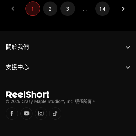
1
2
3
...
14
關於我們
支援中心
© 2026 Crazy Maple Studio™, Inc. 版權所有。