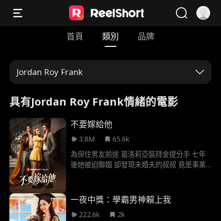
首頁
類別
品牌
Jordan Roy Frank
具有Jordan Roy Frank情緒的電影
不要嫁給他
3.8M
65.6k
為保住男友前途 葛洛莉亞裝拜金提分手 七年
後她被迫聯姻 卻發現未婚夫的叔叔 竟是事業
有成的前男友 隨著舊情復燃誤會冰釋 兩人再
度被彼此吸引 迎來重拾舊愛的機會
一夜中獎：學霸男神賴上我
222.6k
2k