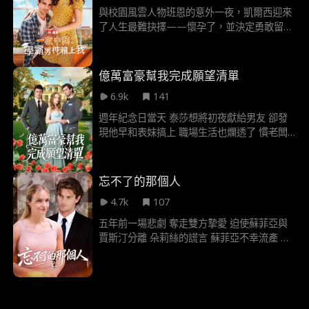
與校園風雲人物班恩的意外一夜，凱爾西迎來
了人生最難抉擇——懷孕了，並決定勇敢留下
這個孩子。 但班恩，這個花花公子究竟會選擇
承擔責任，還是繼續當那個只會玩笑的兄弟會
男孩？ 愛與責任的較量，一場青春的成長試
億萬富豪幫我完成願望清單
煉，即將展開！
6.9k
141
週年紀念日當天 泰莎想將初夜獻給男友 卻發
現他早和表妹搞上 職場生活也爛透了 慣老闆
狂偷她點子 日子簡直生不如死 得知罹患血癌
末期 她理智線徹底斷裂 果斷辭職 甩掉渣男 開
始實現遺願清單 在人生最低谷時 巧遇總裁卡
忘不了的那個人
西安·沃恩 他對她念念不忘 得知她需要幫助 他
4.7k
107
主動提出交易 全額資助她完成心願 只要她幫
個小忙——假扮他的未婚妻
五年前一場悲劇 奪走雙方摯愛 迫使蘇菲亞與
賈斯汀分離 朵莉絲的謊言 蘇菲亞不幸流產 以
及賈斯汀受重傷 讓這段關係更添波折 五年後
蘇菲亞成為知名記者 回到洛杉磯 賈斯汀則成
了棒球巨星 兩人重逢卻衝突不斷 各種誤會雪
上加霜 蘇菲亞謊稱自己已婚 賈斯汀以為她為