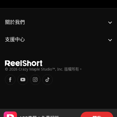
錢離開 朵莉絲持續反對 艾絲特更策劃謀殺 讓
兩人深陷危險 最終賈斯汀查明真相 朵莉絲坦
承犯下的錯 艾絲特罪行曝光被捕 他們終於跨
越傷痛 蘇菲亞完成重大報導 賈斯汀贏得總冠
關於我們
軍 事業與愛情皆獲圓滿 這段故事證明瞭 誠實
與寬恕 能讓愛從謊言與暴力中 再次浴火重生
支援中心
© 2026 Crazy Maple Studio™, Inc. 版權所有。