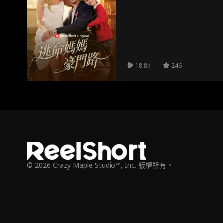
18.8k
246
© 2026 Crazy Maple Studio™, Inc. 版權所有。