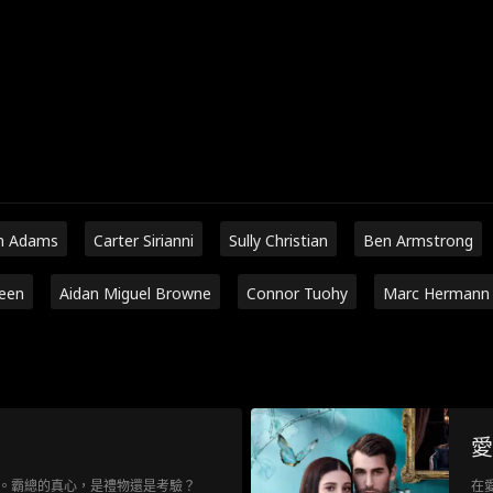
n Adams
Carter Sirianni
Sully Christian
Ben Armstrong
een
Aidan Miguel Browne
Connor Tuohy
Marc Hermann
愛
。霸總的真心，是禮物還是考驗？
在