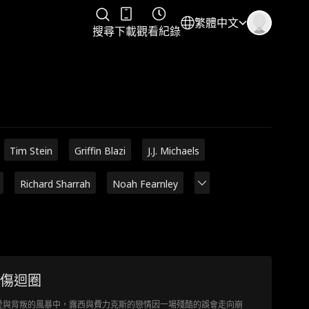
繁體中文
搜尋
下載
觀看紀錄
Tim Stein
Griffin Blazi
J.J. Michaels
Richard Sharrah
Noah Fearnley
傷迴圈
愛與背叛的風暴中，露西與費力克斯的戀情因一場殘酷的誤會走向崩