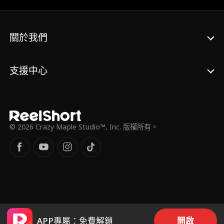
仇人，竟強制召她回歸！更荒謬的是，每次靠
近這個冷血惡狼，她的心跳就不受控制...「該
死！我怎麼可能對殺母仇人有感覺？！」 當恨
關於我們
意與渴望同時沸騰，這場禁忌遊戲，究竟誰才
是獵人？
支援中心
© 2026 Crazy Maple Studio™, Inc. 版權所有。
APP專屬：免費解鎖
開啟