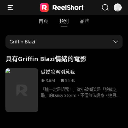
首頁
類別
品牌
Griffin Blazi
具有Griffin Blazi情緒的電影
傲嬌狼君別惹我
3.6M
55.4k
「這一定是詛咒！」從小被嘲笑是「狼族之
恥」的Daisy Storm，不僅無法變身，連最基
本的狼魂都喚不醒。 就在她18歲生日那天，
最信任的Alpha伴侶竟當眾斷開「命定連
結」，還讓她的死對頭坐上Luna寶座！ 半年
後，母親離奇死亡的噩耗傳來，新任Alpha首
領Nolan Fenrir——那個她發誓要千刀萬剮的