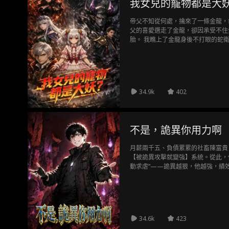
我女兒的寵物都是大
帝父不知從何處，擒來了一條金龍，
父的喜愛選走了金龍，卻因承受不住
胎。 我瞧上了金龍身後不打眼的蛇
也順利誕下龍子，使得帝父當場立我
爆，與我同歸於盡。 再睜眼，回到
龍。 盈盈一指，“我要選這個蛇衛。
34.9k
402
不是，詭異你用力啊
月薪兩千五、負債累累的社畜陳富貴
【被詭異攻擊就變強】系統。從此，他
動求虐”——詭異越狠，他越強，績
34.6k
423