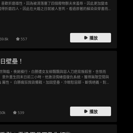
，喜歡折磨雄性，因為被清落塞了四個廢物獸夫來羞辱，因此更加變本
厲得折磨四人，因此在大婚之日就被人害死，看過原著的蘇染染穿書而
，知道四個夫君各個來頭不小，迎娶四個獸夫。同時綁定了戰神系統，
統要求清羽必須成為新一代戰神，否則就會被抹殺，清羽根據系統得人
，先攻略四個獸夫，但四個獸夫對清羽仍存在誤會，清羽依靠凌宇孵化
罕見得鳳凰獸人打臉眾人，婚禮上對中獸夫得維護，讓獸夫對清羽產生
惑，懷疑其轉型了，後因為清羽及時安撫獸化的獸夫，生死之間得不離
播放
69.8k
557
棄，打動獸夫，贏得獸夫得好感。系統不停的發佈任務，加深清羽和眾
夫的感情，同時提高了清羽的靈力境界，得到獸神的認可，卻被清落冒
頂替，清落想要搶奪清羽得到得獸神印記，後暴露被清羽揭穿清落得惡
，清落喪心病狂得反擊，害的宗門中許多獸人獸化，一片混亂，清羽平
日壁壘！
戰亂，得到大家認可，成為新戰神，繼任掌門之位。
末世降臨，喪屍橫行，白勝遭女友柳飄飄與惡人刀疤背叛殺害，含恨而
。 意外重生回末日前三小時，他激活情緒值復仇系統，獲得無限空間與
強 屬性。 白勝瘋狂囤貨備戰，加固堡壘，冷眼懟惡鄰、斷情絕義，對前
仇人展開 瘋狂報復。他斬殺喪屍、升級戰力，救下善良醫生徐欣，憑系
商城兌換 強力裝備，接連滅殺刀疤團伙、黑心樓王與前世仇敵。 隨著實
暴漲，白勝覺醒冰火雙異能，橫掃各方勢力，直面變異巨獸與神 秘異能
聯盟，逐步揭開末日背後的“星芒計劃”真相，在末世中殺出 一條生存與
仇之路。"
播放
60k
539