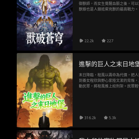
御獸師，而女生覺醒血脈之後，可以
獸娘也是人類抵禦兇獸的最高戰力。
變強對抗兇獸。 男主趙昊獲得了神
御獸師天賦，於是被眾人鄙視，被家
行諾言，和男主訂立契約。 男主與
22.2k
227
進擊的巨人之末日地
末日降臨，程風以壽命為代價，把人
到養女程欣與野心家陸文潔的背叛，
動民眾，將程風推上絞刑架。民眾輕
洲，卻踏入了巨人與陸文潔設下的圈
殺之時，民眾後悔不已。早已掌握機
次拯救人類？
316.2k
5.3k