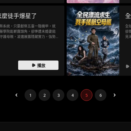
怎麼徒手爆星了
全
祭系統，只要獻祭五臺一階機甲，就
全
藤學院能嶄露頭角，卻慘遭未婚妻拋
卻
守護母親，凌燼展露隱藏實力，強勢
見
逆襲之路！
他
方
播放
1
2
3
4
5
6