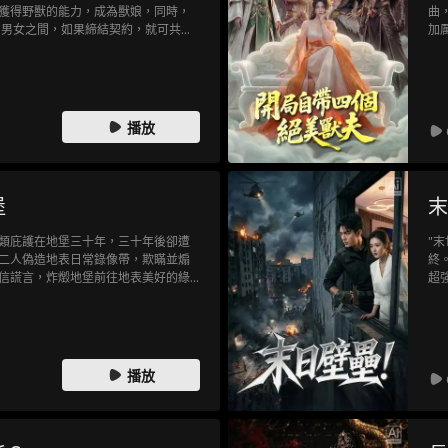
獲得野獸的能力，成為獸娘，同時，
曲
 男女之間，如果締結契約，就可共同
加
級御獸師系統，開局覺醒的是最低級級
來
族拋棄，但女主洛纖纖，依舊願意履
系
洛纖纖契約後，從此便逆天改命！
物
出
疑
播放
不
獸
名
行
堡
末
息
類庇護在地堡三十年，三十年後卻遭
"
二人偽造地表日常錄像帶，欺瞞並煽
終
信謊言，炸燬地堡前往地表美好的綠
超
養陷阱，當巨人露出真面目，展開屠
世
甲技術的程風，是否會放下怨念，再
統
力
者
復
播放