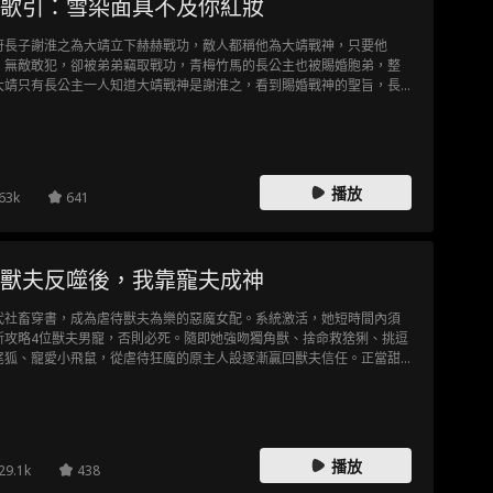
歌引：雪染面具不及你紅妝
府長子謝淮之為大靖立下赫赫戰功，敵人都稱他為大靖戰神，只要他
，無敵敢犯，卻被弟弟竊取戰功，青梅竹馬的長公主也被賜婚胞弟，整
大靖只有長公主一人知道大靖戰神是謝淮之，看到賜婚戰神的聖旨，長
主欣喜若狂……
播放
63k
641
獸夫反噬後，我靠寵夫成神
代社畜穿書，成為虐待獸夫為樂的惡魔女配。系統激活，她短時間內須
新攻略4位獸夫男寵，否則必死。隨即她強吻獨角獸、捨命救猞猁、挑逗
尾狐、寵愛小飛鼠，從虐待狂魔的原主人設逐漸贏回獸夫信任。正當甜
之時，母親卻逼她獻祭獸夫，她怒而反叛，以命換命！獸夫燃燒本源拼
相救，原來她才是最被寵的那個！
播放
29.1k
438