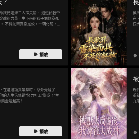
妖？
長
命我們姐妹二人擇夫婿。 姐姐仗著帝
侯
金龍的力量，生下來的孩子個個為死
在
衛。 不料蛇衛真身是蛟，一朝化龍，我
個
兒子為儲君。 姐姐氣急，用內丹自
公
選夫婿這一天，只見姐姐眼神略過金
” 我抬頭，對上了姐姐得意的眼神。
播放
被
，在遭遇詭異襲擊時，意外覺醒了
現
的人生信條從“努力打工”變成了“主
重
效獎金還越高！
九
蜜
死
播放