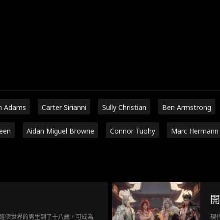
n Adams
Carter Sirianni
Sully Christian
Ben Armstrong
een
Aidan Miguel Browne
Connor Tuohy
Marc Hermann
開
這個世界的男生到了十八歲，可成為
現