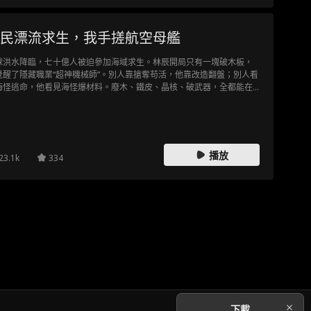
民漂流求生，我手搓航空母艦
球洪水降臨，七十億人被迫參加海域求生。林辰開局只有一塊破木板，
覺醒了隱藏職業“超神機械師”。別人靠搶奪苟活，他靠改造翻盤；別人看
海怪逃命，他看見海怪爆材料。廢木、鐵皮、晶核、破武器，全都能在
手裡升級重構。從孤身漂流到海上稱王，林辰要用一塊木板，造出通往
舟大陸的航空母艦。
播放
23.1k
334
下載