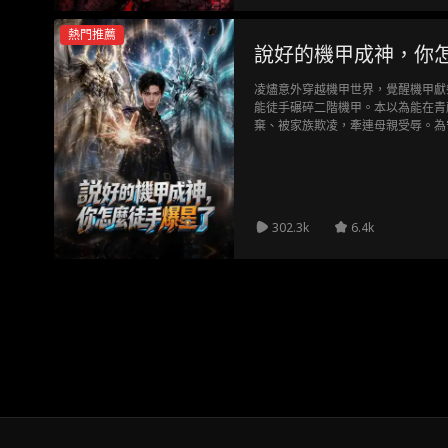
熱門推薦
說好的機甲成神，你
凌燼意外穿越機甲世界，覺醒機甲獻
能徒手碾碎二階機甲。本以為能在青
棄、被家族欺凌，牽連母親受辱。為
碾壓凌寒，從此逆天崛起，開啟機甲
302.3k
6.4k