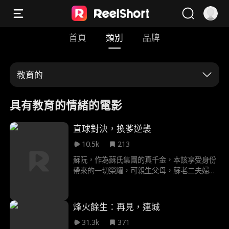
首頁
類別
品牌
教育的
具有教育的情緒的電影
直球對決，換爹逆襲
10.5k
213
蘇阮，作為蘇氏集團的真千金，本該享受身份
帶來的一切榮耀，可親生父母，蘇老二夫婦—
卻從未將她當過女兒，只一味偏心假千金。哪
怕到她死的那一刻，親生父母仍在為假千金過
生日，只有大伯父和大伯母趕來送她最後一
烽火餘生：再見，連城
程。重生歸來，面對這對偏心的父母和哥哥，
31.3k
371
她直接決定換父母，讓大伯父和大伯母做自己