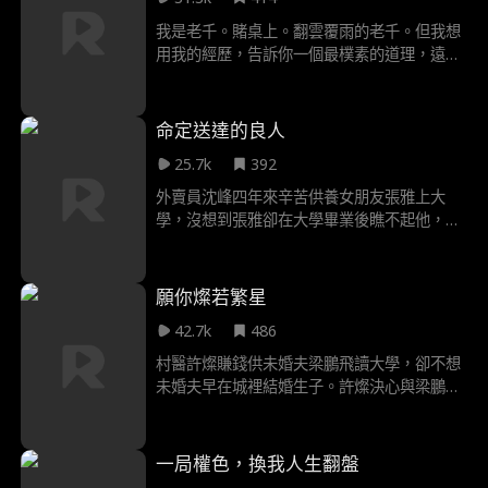
我是老千。賭桌上。翻雲覆雨的老千。但我想
用我的經歷，告訴你一個最樸素的道理，遠離
賭博，因為，十賭九詐。
命定送達的良人
25.7k
392
外賣員沈峰四年來辛苦供養女朋友張雅上大
學，沒想到張雅卻在大學畢業後瞧不起他，出
軌富家公子金成。恰逢沈峰得到了鬼谷傳承，
醫術，武功無敵！他當場捉姦，憤怒教訓姦夫
淫婦後，並立誓成為青州的王！接著，他遇到
願你燦若繁星
女主宋靈，發現宋靈是純陰之體，剛好可以幫
42.7k
486
他融合霸道真氣，於是，他幫宋靈救治其父
親。宋父被救後，要將宋靈許配給沈峰，宋靈
村醫許燦賺錢供未婚夫梁鵬飛讀大學，卻不想
嫌棄，下藥給沈峰，陰差陽錯下，卻真的和沈
未婚夫早在城裡結婚生子。許燦決心與梁鵬飛
峰發生了關係。暗尊覬覦沈峰的傳承，屢次發
一刀兩斷，期間陰差陽錯救下大佬宋明野，宋
難！沈峰憑藉超高本領，化解危險，並且賺的
明野對許燦一見鍾情，向她求婚，在外是殺伐
無數財富！他不想陷入婚姻，宋靈卻又逐漸愛
果斷的大佬，回家就變身聽話小奶狗。
一局權色，換我人生翻盤
上了他。沈峰想要拒絕，說對女人已經失望！