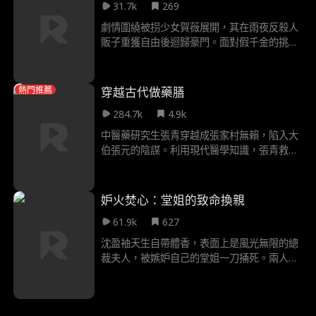
宋靈則用真心來證明她和沈峰的前女友不一
31.7k
269
樣！兩人經歷生死後，沈峰也終於相信了宋靈
劇情圍繞被拐少女賀薇展開，其在雨夜反殺人
的真心，幸福的走在了一起！
販子重獲自由後迴歸豪門。面對假千金的挑釁
與家族偏袒，賀薇收起鋒芒假扮弱者，通過撕
毀養女偽善面具、滿分考試自證實力等策略，
逐步奪回身份認同與家族資源。全劇以現代都
穿越古代做藥膳
熱門推薦
市為背景，展現主人公智鬥反派、實現逆襲的
284.7k
4.9k
成長曆程
中醫藥研究生張青穿越成張家村無賴，陷入大
伯張元的陰謀。利用現代醫學知識，張青救下
中迷藥的裴明珠，治好多位病患，還清債務，
並與裴明珠母女合夥開涼茶鋪。智鬥張元，將
其繩之以法後，張青赴縣城開藥膳酒樓，收留
妒火焚心：堂姐的致命換親
流民，智鬥同行，揭露縣太爺陳麻子的罪行。
61.9k
627
深入青山寨治疫病，收服山寨。北涼入侵時，
張青應召參軍，識破奸臣陰謀，救下皇帝，立
沈盈袖天生自帶體香，表面上是風光無限的總
下戰功。最終，張青歸鄉與裴明珠相守，以醫
裁夫人，被嫉妒自己的堂姐一刀捅死。兩人重
術和商道護佑百姓。
回出嫁這天，堂姐執意換親，沈盈袖順勢而
為，嫁給前世短命的周無恙。不想沈盈袖嫁進
周家，周無恙不僅沒死，身體還越來越好。周