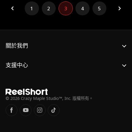
家更是一天比一天好，日子過的紅紅火火。而
渣男沒有了沈盈袖的香露，一事無成還敗光家
1
2
3
4
5
產，堂姐更是比前世更慘。
關於我們
支援中心
© 2026 Crazy Maple Studio™, Inc. 版權所有。