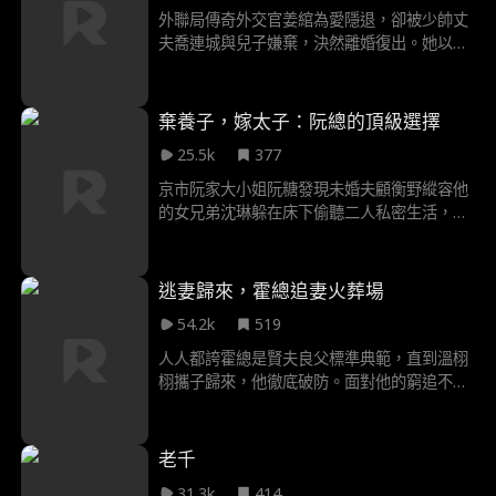
的父母。親生父母覺得她愚蠢至極，大伯父是
外聯局傳奇外交官姜綰為愛隱退，卻被少帥丈
個殘廢，那一房早就沒了任何權力，只有跟著
夫喬連城與兒子嫌棄，決然離婚復出。她以
自己，她才是真正的蘇家大小姐。可只有重生
Wan身份再震外交場，當喬連城悔悟過來卻發
的蘇阮才清楚，這對父母和哥哥從未把她放在
現為時已晚，姜綰不再原諒自己。莊燕一心想
心上。面對蘇阮，大伯父和大伯母反倒怕虧待
要嫁給喬連城，於是借哥哥對喬連城的救命之
棄養子，嫁太子：阮總的頂級選擇
了她。蘇阮卻說，即使他們無權無勢，自己也
恩對其糾纏不休，還屢次挑撥姜綰與喬連城和
心甘情願做他們的女兒。至於權勢。她會把大
25.5k
377
兒子的關係，終被揭穿漢奸之妹身份入獄。喬
伯父被親生父母奪走的一切，全都奪回來。於
連城明白自己錯過了姜綰，遂奔赴戰場最終戰
京市阮家大小姐阮糖發現未婚夫顧衡野縱容他
是。蘇家的家宴上，蘇老爺子本要宣佈蘇老二
死，遺書告白此生惟願與你共白頭。姜綰帶著
的女兄弟沈琳躲在床下偷聽二人私密生活，顧
當家主，前提是蘇老二必須拿到全國首富的訂
兒子與養女奔赴新的使命
衡野指責阮糖小題大做，容不下他的兄弟。在
單。蘇老二聲稱已經到手，只等首富的人送來
顧衡野父母的懇求下，阮糖答應給顧衡野最後
合同。蘇阮帶著大伯父出場，朗聲道：既然老
一次機會。顧衡野卻得寸進尺，與他的兄弟團
逃妻歸來，霍總追妻火葬場
爺子說了，拿到首富訂單的人就是家主，那不
一起欺辱打壓阮糖，直到他發現阮糖的真實身
妨跟蘇老二打個賭，誰能拿到訂單，誰就是家
54.2k
519
份，並且早已改嫁京市太子爺，明白自己只是
主。賭輸了，當場從蘇家族譜除名！蘇老二信
顧家的一枚棋子後，徹底破防了……
人人都誇霍總是賢夫良父標準典範，直到溫栩
心滿滿，一口答應。然而全國首富的助理拿著
栩攜子歸來，他徹底破防。面對他的窮追不
合同出現時，卻鄭重地將合同遞給了蘇阮的大
捨，她霸氣攤牌，孩子是我的，你也是我不要
伯父。
的。然而當他看到兩個複製粘貼版的小總裁出
現，才終於認命，追妻火葬場？他得要先排隊
老千
才行！
31.3k
414