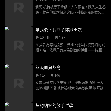
凱恩·杭特被妻子背叛，人財兩空，跌入人生谷
底。就在他萬念俱灰之際，神秘的黑幫教父路
德維希給了他一次重生的機會，只要通過考
驗，他將繼承龐「伯恩集團」，成為新一代的
超級教父。
棄我後，我成了你狼王嫂
204.1k
1.9k
在強者為尊的狼族世界裡，她是個沒有狼的異
類，唯一依靠只有身為副首的伴侶——諾亞。
直到那一天，她親眼目睹諾亞與死敵艾娃的殘
酷背叛，美好世界瞬間粉碎！心碎之際，她落
入一個更霸道的懷抱——諾亞的哥哥、新月狼
與吸血鬼熱吻
群新歸來的王者：連恩。他從小愛她至今，更
12k
146
篤定她就是自己唯一的「命定伴侶」。然而，
當嫉妒的情敵設下陷阱、懷恨在心的前任從中
文森拋棄艾拉八年後 已是單親媽媽的她 被人
作梗，兩個世界的巨大鴻溝更將他們狠狠撕
從頂樓推下 卻被神秘飛天面具男救起 醒來發
裂……艾拉與連恩能否悍衛愛情，成為彼此最
現文森就在身旁 他否認自己是面具男 卻堅稱
終的歸宿？
敵人正盯上她 要求她搬來同住受保護 當年傷
透她心的男人 為何如今成了救命恩人 為何他
契約精靈的放手哲學
感覺不像是人類 艾拉還能再次信任他嗎 還是