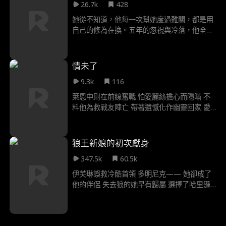
26.7k
428
面具下藏著更多秘密
她從不知道，他每一次幫她度過難關，都是用
自己的修為在換。五年的忽視與冷落，他全忍
了。直到她舊愛回來、笑著對他說「我們離婚
」，他才真正鬆開手。只是她不知道，他這一
走，連她生命中的好運也一起帶走了。
情未了
9.3k
116
萊恩中尉在前線奮戰 怕愛麗絲擔心而隱瞞 不
料他為救戰友陣亡 帶著遺憾化作幽靈回家 愛
麗絲以為他故意躲避 甚至認定他已經出軌 她
氣得決定改嫁來報復 就在愛麗絲的婚禮當天
禮車與送葬隊伍擦身過
狼王新娘的初次獻身
347.5k
60.5k
伊芙琳誤救冷酷首領 多明尼克—— 她卻成了
他的伴侶 失去狼的她早有歸屬 選擇了哈里遜
多明尼克卻強勢拒絕 綁架她並宣誓主權 她拼
命想逃走 卻越是反抗 慾火燒得越狂烈 最讓她
恐懼的是什麼 是她竟開始渴望他 甚至勝過世