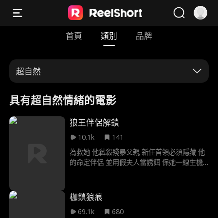
首頁
類別
品牌
超自然
具有超自然情緒的電影
狼王伴侶解鎖
10.1k
141
為救她 他弒殺殘暴父親 新任首領必須隱藏 他
的命定伴侶 並用假夫人當誘餌 保她一線生機
然而他外出徵戰時 假夫人發現了她 並施以殘
酷折磨 她能撐到首領歸來 展開絕地復仇嗎
枷鎖狼痕
69.1k
680