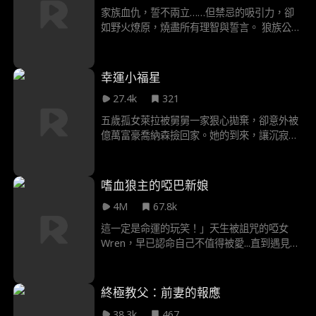
家族血仇，誓不兩立……但禁忌的吸引力，卻
如野火燎原，燒盡所有理智與誓言。 狼族公主
梅芙為生存踏入殘酷的戰爭學院，卻意外與學
院中最強悍的狼王薩克森·黑沼結下無法撕裂的
命運之鏈，同時，他也是她誓死的仇敵。當陰
幸運小福星
謀與戰火席捲而來，她唯一能依靠的，竟是這
27.4k
321
頭她最不該渴望的狼……
五歲孤女萊拉被舅舅一家狠心拋棄，卻意外被
億萬富豪喬納森撿回家。她的到來，讓沉寂豪
宅重現歡笑，自閉長子因她開口、失蹤愛琴因
她重現、瀕危企業因她重生！所有人都說她是
幸運小福星。 當陰謀襲來，以純真為盾、以機
嗜血狼主的啞巴新娘
智為矛，萊拉竟化身最強守護星，讓所有惡人
4M
67.8k
無所遁形！
這一定是命運的玩笑！」天生被詛咒的啞女
Wren，早已認命自己不值得被愛...直到遇見那
個狂傲不羈的狼族王者Hunter Silver！ 他竟
宣稱：「妳是我的命定伴侶！」 但Wren不知
道的是——這位Alpha身上，也帶著足以毀滅
終極教父：前妻的報應
愛情的可怕詛咒...
38.3k
467