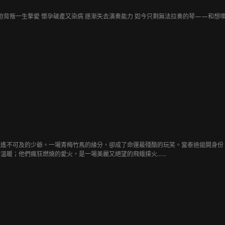
被迫背叛一生摯愛 懷孕破產又染病 逐漸失去演奏能力 如今只剩無法拉奏的琴——和想
她遙不可及的少爺。一場青梅竹馬的緣分，卻成了命運最殘酷的玩笑。當泰迪拋開身份
溫暖；他們瘋狂燃燒的愛火，是一場美麗又絕望的飛蛾撲火……