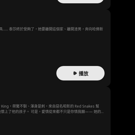
…… 泰莎終於受夠了，她要離開這個家、離開渣男，奔向哈佛新
播放
g，桀驁不馴、渾身是刺，來自惡名昭彰的 Red Snakes 幫