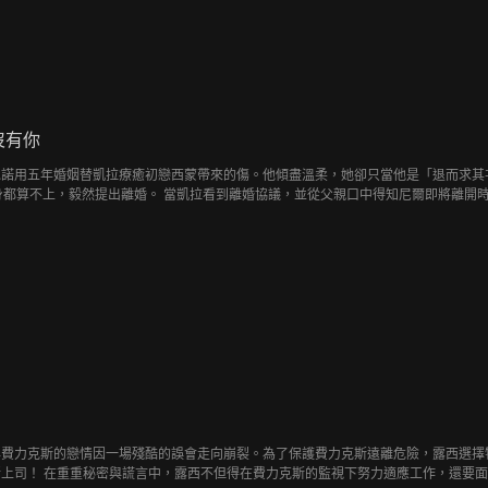
沒有你
承諾用五年婚姻替凱拉療癒初戀西蒙帶來的傷。他傾盡溫柔，她卻只當他是「退而求其
口中得知尼爾即將離開時，悔恨交加的她踏遍世界尋找尼爾，最終明白自己失去的，才是
時已晚，尼爾已展開全新的人生旅程，將她永遠留在過去……
與費力克斯的戀情因一場殘酷的誤會走向崩裂。為了保護費力克斯遠離危險，露西選擇
緊逼——那位如今正站在費力克斯身邊