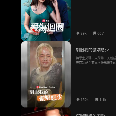
的女人。當埋藏多年的真相
89k
607
馴服我的傲嬌惡少
轉學生艾瑪，入學第一天就
表面冷酷？而屢次伸出援手
152k
1.1k