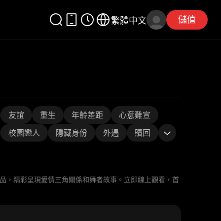
儲值
繁體中文
友誼
重生
年齡差距
心意難宣
校園戀人
隱藏身份
外遇
贖回
品，精彩呈現愛情三角關係和舞者故事。立即線上觀看，首