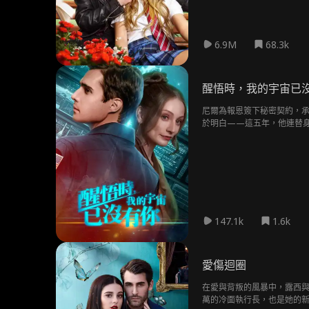
6.9M
68.3k
醒悟時，我的宇宙已
尼爾為報恩簽下秘密契約，
於明白——這五年，他連替身都算不上，毅然提出離婚。 當凱拉看到離婚協議，並從父親
真正深愛她的人。然而一切為
147.1k
1.6k
愛傷迴圈
在愛與背叛的風暴中，露西
萬的冷面執行長，也是她的新上司！ 在重重秘密與謊言中，露西不但得在費力克斯的監視下努力適應工作，還要面對心機妹妹艾蓮娜的步步