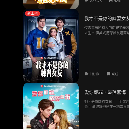
377.5k
4.4k
新上架
我才不是你的練習女
傑森當著所有人的面親了泰莎
人生。 但美式足球隊長邁爾
18.1k
402
愛你即罪，墮落無悔
她，是牧師的女兒，一手聖經一手
派。 命運讓他們在一場青春派對裡相遇，擦槍走火，她不小心把初戀變成了人生大事。 一段禁忌之戀悄然萌芽，她懷上了他的孩子。 可是，愛情從來都不只是你情我願—— 她的父
親不准、他的家族不容，連未出生的孩子，也成了他人手中的籌碼！ 在風暴
甲