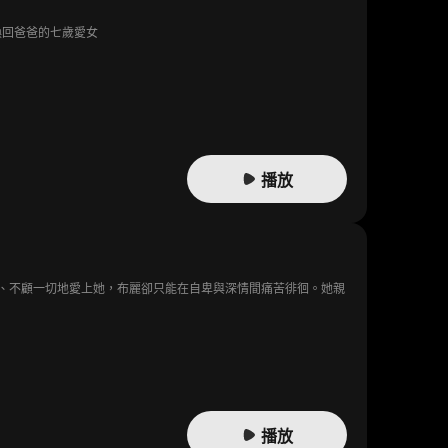
喚回爸爸的七歲愛女
播放
、不顧一切地愛上她，布麗卻只能在自卑與深情間痛苦徘徊。她親
播放