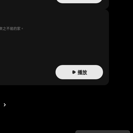
來之不易的家。
播放