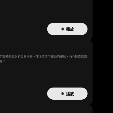
播放
中握著能翻盤的致命秘密。那個處處刁難她的羅恩，內心是否真如
馬？
播放