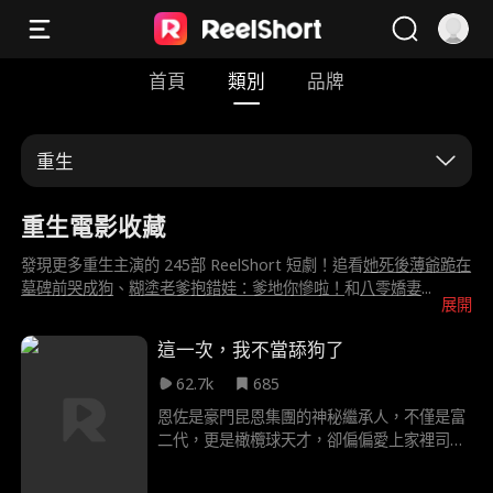
首頁
類別
品牌
重生
重生電影收藏
發現更多重生主演的 245部 ReelShort 短劇！追看
她死後薄爺跪在
墓碑前哭成狗
、
糊塗老爹抱錯娃：爹地你慘啦！
和
八零嬌妻
...
展開
這一次，我不當舔狗了
62.7k
685
恩佐是豪門昆恩集團的神秘繼承人，不僅是富
二代，更是橄欖球天才，卻偏偏愛上家裡司機
的女兒——史黛拉。某天深夜，史黛拉酒駕撞
人，梨花帶淚求恩佐替她頂罪。恩佐心軟答