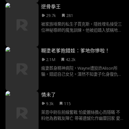
應，沒想到史黛拉得寸進尺，騙光他的存款，
逆骨拳王
甚至僱殺手欲置他於死地！就在恩佐命懸一線
29.7k
281
時，奇蹟發生——他竟重生回一個月前！這
次，他徹底看清這綠茶女的真面目，徹底心
被家族唾棄的私生子賈克斯，隱姓埋名接受三
死。他決心撕下「舔狗」標籤，讓這惡毒的女
位神秘導師的魔鬼訓練。他被迫踏入號稱地獄
人付出代價……
的格鬥賽「熔爐」，面對的不只是對手，更是
來自血親的無情打壓。他要用拳頭告訴所有
人，誰才是真正的王者。
糊塗老爹抱錯娃：爹地你慘啦！
2.1M
42.2k
瘋妻葬身精神病院，Wayne遭狡詐Alison所
騙，錯認自己女兒。渾然不知妻子化身復仇女
神Scarlett 重生歸來，誓要揭穿Alison的陰
謀，讓其為女兒償命！
情未了
9.3k
115
萊恩中尉在前線奮戰 怕愛麗絲擔心而隱瞞 不
料他為救戰友陣亡 帶著遺憾化作幽靈回家 愛
麗絲以為他故意躲避 甚至認定他已經出軌 她