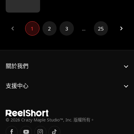
名裂，慘死府中，夫君也被妹妹陷害而亡。重
生後，陸清辭借助前世記憶，終於打破妹妹和
親陰謀，幫助自己夫君坐上穆王之位。
1
2
3
...
25
關於我們
支援中心
© 2026 Crazy Maple Studio™, Inc. 版權所有。