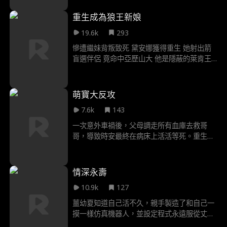
氣得決定改嫁來報復 就在愛麗絲的婚禮當天
禮車與送葬隊伍擦身過
重生成為狼王新娘
19.6k
293
慘遭繼妹背叛致死 黛安娜獲得重生 她射出箭
盲選伴侶 竟命中亞歷山大 他是隱蔽的萊肯王
艾薇卻仍在暗算 她與亞歷克斯之間 連結也尚
未明朗 黛安娜必須奮戰 扭轉自身命運—— 趁
一切還來得及
萌寶大反攻
7.6k
143
一次意外車禍後，父母調走所有血庫去救哥
哥，導致時安最終在病床上活活等死。重生後
的時安來到了自己的十歲，她不想再像上一世
苟活，準備打臉復仇，讓時家一無所有，讓母
親後悔。
情深永壽
10.9k
127
薑幼夏知道自己活不久，親手製造了和自己一
摸一樣仿真機器人，並設定程式永遠服從丈夫
沈景澤和愛護自己的女兒。可就在薑幼夏死