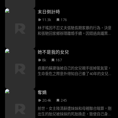
後，靈魂附身在機器人體內，卻眼睜睜看著沈
景澤帶著小三住進家當起女主人，虐待女兒，
末日倒計時
又各種羞辱她，薑幼夏在這一刻開始後悔自己
11.3k
176
的決定。
林子瑤因不忍丈夫張馳長期家暴的行為，決意
和張馳回家鄉辦理離婚手續。因錯過高鐵票，
他們被迫坐上了通向危機的綠皮火車。上一
世，無人知曉境外勢力故意傳播喪屍病毒的惡
行，一整輛火車的乘客全部命喪喪屍之口，命
她不是我的女兒
運給了林子瑤第二次機會，她重生回到了死前
8k
167
一個小時，而這時，綠皮火車正在駛向即將爆
發喪屍危機的泊江站。林子瑤清楚地意識到，
病重的蘇建強被自己的女兒親手拔掉氧氣管，
此時此刻想要拯救所有乘客的命運，只有一個
生命垂危之際意外得知自己養了40年的女兒竟
辦法，那就是逼停火車，讓大家都提前下車！
然不是親生的，本該是親生女兒的蘇氏集團卻
流到了養女手中，帶著無盡恨意的蘇建強重生
回到了二十年前，這一次，面對醜惡狠毒的養
奪嫡
女，蘇建強不再聽之任之，一步一步瓦解養女
20.4k
245
的手段，並在茫茫人海中，尋找回自己的親生
女兒...
前世，女主陸清辭遭妹妹和母親聯合暗算，剛
出生的胎兒被妹妹的死胎換走，致使自己身敗