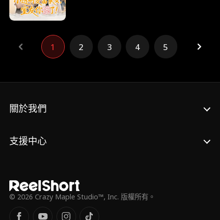
生後，李雨霏提前佈局防備，啟用老人機規避
盜刷風險，同時收集證據。儘管仍遭鄭菲菲惡
意針對，但最終鄭菲菲的惡行敗露，自食惡
果，受到法律制裁。
1
2
3
4
5
關於我們
支援中心
© 2026 Crazy Maple Studio™, Inc. 版權所有。