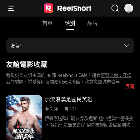
首頁
類別
品牌
友誼
友誼電影收藏
發現更多友誼主演的 46部 ReelShort 短劇！追看
無聲之戀：守護
者的驕陽
、
戀愛從同居開始
和
天災降臨，我靠搬空城市強無
...
展開
那流浪漢是國民英雄
7.6k
171
伊森護送陣亡戰友骨灰返鄉 途中遭當地警長攔
下 誣指他是無業遊民 伊森被押回警局嚴刑拷
打 他為保護骨灰咬牙苦撐 沒想到警長竟得寸
進尺 出手褻瀆戰友骨灰 就在局勢即將失控時