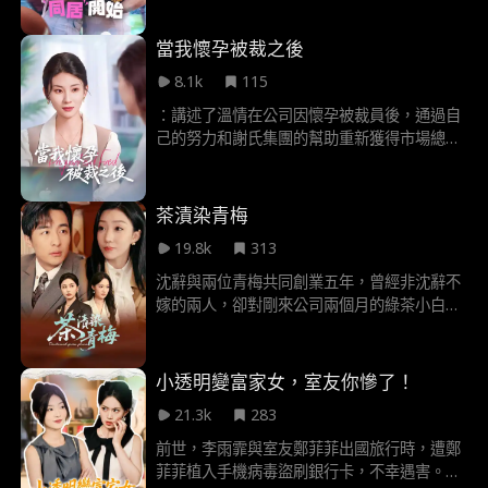
Jamie表白惨遭全网围观 被迫同居引发心跳加
速的日常 还要应付他疯批前任的疯狂报复 "既
當我懷孕被裁之後
然当不了小透明，那就直接登顶校花宝座！"
8.1k
115
：講述了溫情在公司因懷孕被裁員後，通過自
己的努力和謝氏集團的幫助重新獲得市場總監
職位的故事。過程中，她與張曉曉、陳萬萬等
人的衝突和和解，最終使公司在三個月後因經
營不善破產。
茶漬染青梅
19.8k
313
沈辭與兩位青梅共同創業五年，曾經非沈辭不
嫁的兩人，卻對剛來公司兩個月的綠茶小白臉
迷了心智。直到沈辭為公司喝酒喝到胃吐血，
她們選擇相信小白臉的造謠，沈辭才終於幡然
醒悟，決定賣掉公司股份，回到家族接受聯
小透明變富家女，室友你慘了！
姻。許卿如與樓心月認為沈辭只是賭一時之
21.3k
283
氣，他絕不會離開公司，更不會離開青梅竹馬
的她們，卻最終，等到的是沈辭的一封婚
前世，李雨霏與室友鄭菲菲出國旅行時，遭鄭
書……
菲菲植入手機病毒盜刷銀行卡，不幸遇害。重