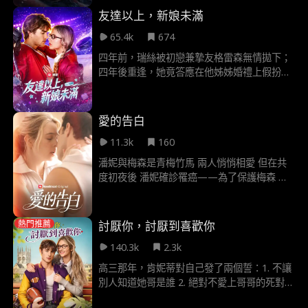
伊森昔日的軍中下屬 現任聯邦調查局長現身
友達以上，新娘未滿
他美國英雄的真實身分 終於要正式曝光了嗎
65.4k
674
四年前，瑞絲被初戀兼摯友格雷森無情拋下；
四年後重逢，她竟答應在他姊姊婚禮上假扮他
的女友。舊情翻湧之際，瑞絲必須賭上再次心
碎的風險，換一次真愛的可能。
愛的告白
11.3k
160
潘妮與梅森是青梅竹馬 兩人悄悄相愛 但在共
度初夜後 潘妮確診罹癌——為了保護梅森 免
受失去她的痛苦 她忍痛決定將他推開
討厭你，討厭到喜歡你
熱門推薦
140.3k
2.3k
高三那年，肯妮蒂對自己發了兩個誓：1. 不讓
別人知道她哥是誰 2. 絕對不愛上哥哥的死對頭
結果那個又痞又煩、笑起來卻超好看的謝伊直