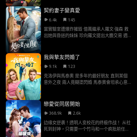
接闖進她的生活...... 兩條規則，準備全滅。
契約妻子變真愛
6.4k
145
當實驗室遭爆炸摧毀 億萬繼承人羅文·強森 救
出她與昏迷的妹妹 珍向羅文提出大膽交易 週
末假扮他的乖巧未婚妻 換取他冷酷掌權的父親
恢復急需的基金會資金 但在奢華的強森莊園內
珍面臨員工與羅文家人的 嚴苛考驗 狠毒的前
我與摯友閃婚了
未婚妻金 更開始懷疑事情真相 隨著珍與羅文
9.1k
123
曖昧升溫 曝光的風險也隨之增加 最初謊言逐
漸弄假成真 金卻在此時揭開了 珍極力隱藏的
克洛伊與馬泰奧 是多年的最好朋友 直到某個
秘密
意外之夜 兩人竟糊塗閃婚 馬泰奧會坦承心意
說出自己暗戀多年 帶她逃離「朋友區」嗎 當
克洛伊發現真相 馬泰奧竟是億萬總裁 她又會
怎麼做
戀愛從同居開始
368.9k
2.6k
边缘女逆袭！透明人变校花的终极作战！ 从社
死到封神，只需要一个竹马和一个疯批前任！
Skylar的高三开局堪称灾难： 当众向青梅竹马