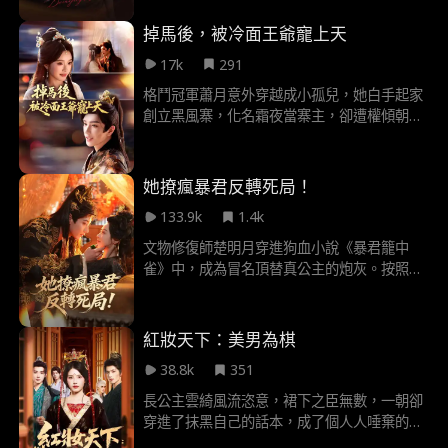
聲，再斷紀江社交圈，最後在董事會揭穿季之
心的博弈中，瘋批美人與黑蓮花將軍，最終在
年轉移資產的計劃。她選擇與一直暗戀她的靳
掉馬後，被冷面王爺寵上天
相愛相殺中並肩破局，共赴江山與愛的終極較
家繼承人靳珩訂婚，聯手對抗內外敵人。靳珩
量。
17k
291
表面殘疾實則偽裝，暗中調查父母車禍真相。
訂婚宴上，許時清當眾羞辱三人組，揭穿白曉
格鬥冠軍蕭月意外穿越成小孤兒，她白手起家
曉真面目。三人走投無路，最終被送入警局，
創立黑風寨，化名霜夜當寨主，卻遭權傾朝野
白曉曉淪為賭場抵債。
的璟王認定為匪巢，被全力圍剿至彈盡糧絕。
危急關頭，蕭月被將軍府認回，搖身變成蕭家
四小姐，更驚覺自己與璟王有指腹為婚的婚
她撩瘋暴君反轉死局！
約。兩人經歷行宮風波、真假黑風寨、抄家流
133.9k
1.4k
放、奪權篡位等一系列事件，璟王對蕭月身上
的諸多巧合生疑，卻又在相處中漸生情愫。最
文物修復師楚明月穿進狗血小說《暴君籠中
終，蕭月的寨主身份徹底暴露。
雀》中，成為冒名頂替真公主的炮灰。按照原
書劇情，身份僅維持三天就被揭穿，她被暴君
一劍刺死。為了求生，她只能選擇按照原書劇
情，和暴君鳳無殤周旋。鳳無殤表面上情根深
紅妝天下：美男為棋
種，實則對明月公主恨之入骨。面對屢屢到來
38.8k
351
的死局，楚明月一一巧妙化解危機。鳳無殤不
禁被她吸引，兩人逐漸產生情愫。陰差陽錯之
長公主雲綺風流恣意，裙下之臣無數，一朝卻
下，楚明月一步步治癒了鳳無殤童年的陰影，
穿進了抹黑自己的話本，成了個人人唾棄的惡
也溫暖了鳳無殤孤寂的心。
女真千金。冷硬夫君一紙休書棄她而去，曾被