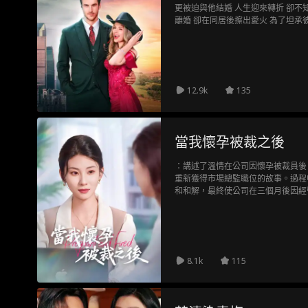
更被迫與他結婚 人生迎來轉折 卻不
離婚 卻在同居後擦出愛火 為了坦承
們必須攜手克服重重障礙 擊退破壞
12.9k
135
當我懷孕被裁之後
：講述了溫情在公司因懷孕被裁員後
重新獲得市場總監職位的故事。過程
和和解，最終使公司在三個月後因經
8.1k
115