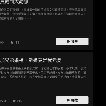
員裁到大動脈
樹作為公司頂樑柱，竟被海外歸來的總裁女兒直接開除，導致裁員直接
到大動脈，公司瞬間無法支撐，而盜版呂樹，呂粟也在這時趁虛而入，
總裁女兒攀上了關係。。。
播放
10k
132
加兄弟婚禮，新娘竟是我老婆
為碧海集團董事長之子的陳光有一個相戀七年的女友，多年以來，陳光
終待女友沈琉璃如初戀予取予求，但是不成想，女友沈琉璃竟然暗中背
了陳光，要和別人結婚！陳光參加最好兄弟趙東的婚禮時，意外發現好
弟趙東的新娘竟然是自己的女友，而事情敗露後，沈琉璃竟然沒有絲毫
過之心。光決定不再忍讓，面對背叛自己的兄弟，他狠狠還擊，面對背
自己的女人，他也要讓對方付出應有的代價！
播放
15.2k
238