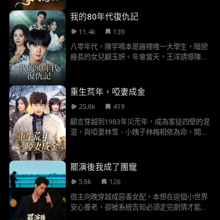
人沈聿天生純陰之體，被迫幫助黎姝恢復靈
力，二人從一開始的爭鋒相對，變為雙向救
我的80年代復仇記
贖。
11.4k
139
八零年代，陳宇鳴本是廠裡唯一大學生，暗戀
廠長的女兒顧玉妍。年會當天，王洋誘導陳宇
鳴救即將失節的顧玉研，陳宇鳴捨生相救，卻
被顧玉妍汙衊成強姦犯，從此一輩子被毀，一
直到臨死前，陳宇鳴才知道顧玉妍故意讓他替
重生荒年，啞妻成金
章亞斌背鍋，重生回到聯歡會當天。陳宇鳴覺
25.6k
419
醒，親自誘導顧玉妍的父母和全工廠人一起抓
姦，從此陳宇鳴逆襲，得到真愛顧玉研一家得
顧言穿越到1983年災荒年，成為家徒四壁的混
知章亞斌的真面目，知道所託非人，後悔終
混，與啞妻林雪、小姨子林梅相依為命，開局
生。
面臨家中無糧、林雪姐妹遭父親變賣、混混上
門討債的多重危機。為求生存，他憑藉前世武
藝上山打獵解決溫飽，靠售賣野味與草藥賺取
罷演後我成了團寵
錢財，還治癒林雪的啞疾；後結識藥店老闆沈
5.6k
126
莉莉，達成藥材長期合作，甚至出讓金瘡藥配
方合作盈利，同時帶動村民採草藥增收。
宿主向晚穿越成惡毒女配，本想在這個小世界
安心養老，卻被系統告知必須走完劇情才能活
命。原主是男主陸景行的替身妻子，白月光回