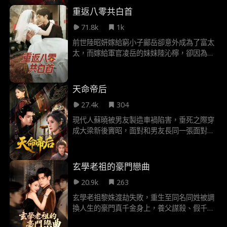
邊，欲將黑化暴君改造為仁君。她自以為隱藏
重返八零共白首
完好，殊不知，早已落入那雙深情眼瞳的注視
71.8k
1k
之中……
前世陸昭妍嫁給窮小子鄺岳卻意外成為了富太
太，而嫁給軍官凌岳的妹妹陸沁檸，卻因為新
婚後，凌岳的意外身亡而瘋癲。在陸沁檸害死
陸昭妍，又被她反殺，雙雙重生後，陸沁檸選
擇搶走鄺岳，卻不知道，同樣重生的陸昭妍，
天命帝后
阻止了凌岳的死亡，過得更好…
27.4k
304
現代人蘇曉被男友製造車禍陷害，垂死之際穿
成大梁新後竇昭，面對和男友長同一張面對的
權臣楊素與有著暴君之名的帝王趙珩，她以智
破局，以命相護，換得趙珩獨寵。最終帝后攜
手，斬權臣、逆天改命，終於把彼此拉出註定
玄學老祖的豪門戀曲
的悲劇結局
20.9k
263
玄學老祖黎姝渡劫失敗，重生至同名同姓被調
換人生的豪門真千金身上，養父謀殺、假千金
算計，她以其人之道還治其人之身。沈家繼承