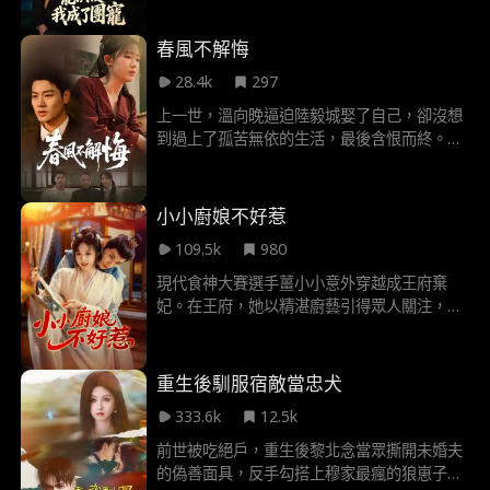
國後被逼離婚，最終自殺。向晚被迫接手這個
“天崩開局”，卻偏偏不走尋常路——她在晚宴
春風不解悔
上給“亡夫”吹嗩吶，反手纏上陰戾反派陸遲，
28.4k
297
用巴豆粉代替催情藥，把男女主的感情線攪得
一團糟。 隨着相處，向晚發現陸遲並非表面那
上一世，溫向晚逼迫陸毅城娶了自己，卻沒想
樣冷血，他的腿傷、車禍真相都指向養父陸
到過上了孤苦無依的生活，最後含恨而終。再
嘯。當陸嘯用毒酒逼陸遲二選一時，向晚搶先
一睜眼，溫向晚竟回到了四十年前，自己放棄
喝下毒酒。為了救陸遲，她放棄所有任務積分
高考決定嫁給陸毅城的時候，這一次，溫向晚
換回一天生命，在婚禮上説完“我願意”後含笑
毅然決然收起的撕掉了放棄高考的報名表，開
小小廚娘不好惹
而去。任務完成，記憶被清除，但手腕上那顆
啟自己新的人生。
痣——是跨越萬千世界也要認出彼此的印記。
109.5k
980
現代食神大賽選手薑小小意外穿越成王府棄
妃。在王府，她以精湛廚藝引得眾人關注，與
王爺顧長卿從誤會頻生到情愫漸萌。薑小小後
因被陷害離開王府，於煙雨樓憑藉廚藝大放異
彩，她能否戰勝沈禦廚成為主廚？同時，翩翩
重生後馴服宿敵當忠犬
君子程子君也鍾情於她，這是否會動搖她與顧
333.6k
12.5k
長卿的感情？
前世被吃絕戶，重生後黎北念當眾撕開未婚夫
的偽善面具，反手勾搭上穆家最瘋的狼崽子，