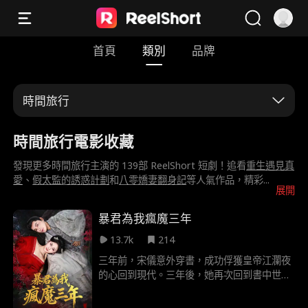
首頁
類別
品牌
時間旅行
時間旅行電影收藏
發現更多時間旅行主演的 139部 ReelShort 短劇！追看
重生遇見真
愛
、
假太監的誘惑計劃
和
八零嬌妻翻身記
等人氣作品，精彩
...
展開
暴君為我瘋魔三年
13.7k
214
三年前，宋儀意外穿書，成功俘獲皇帝江瀾夜
的心回到現代。三年後，她再次回到書中世
界，發現暴君江瀾夜已為她瘋魔三年！為重返
現代，她憑藉容貌變化的系統BUG潛伏其身