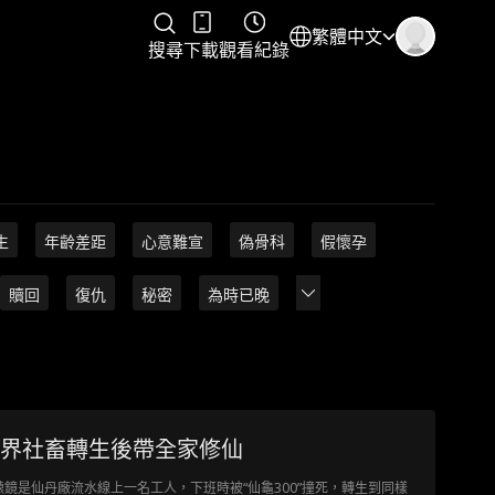
繁體中文
搜尋
下載
觀看紀錄
生
年齡差距
心意難宣
偽骨科
假懷孕
贖回
復仇
秘密
為時已晚
界社畜轉生後帶全家修仙
轅鏡是仙丹廠流水線上一名工人，下班時被“仙龜300”撞死，轉生到同樣