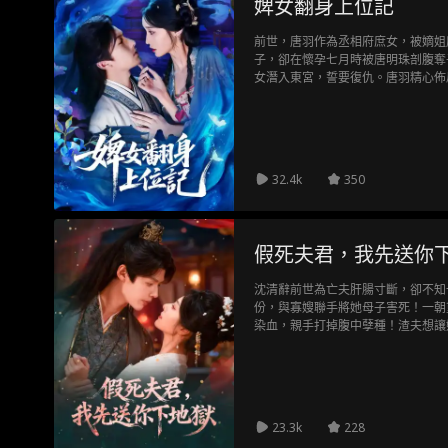
婢女翻身上位記
前世，唐羽作為丞相府庶女，被嫡姐
子，卻在懷孕七月時被唐明珠剖腹奪
女潛入東宮，誓要復仇。唐羽精心佈
欲擒故縱，既不讓楚霄河得手，又不
痴迷不已。楚霄河淪陷於她精心編織
唐家復仇的墊腳石
32.4k
350
假死夫君，我先送你
沈清辭前世為亡夫肝腸寸斷，卻不知
份，與寡嫂聯手將她母子害死！一朝
染血，親手打掉腹中孽種！渣夫想讓
政王府，嫁給那個傳說中雙腿殘疾、
23.3k
228