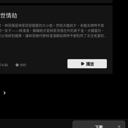
世情劫
世，林見薇是林家倍受寵愛的大小姐。然而大婚前夕，未婚夫周時予竟
回一女子——林淺淺，聲稱她才是林家流落在外的真千金。大婚當日，
家父母掉包婚車，讓林見薇代替林淺淺嫁給周時予那剋死了五任老婆的
哥周敘，而林淺淺則順勢嫁給周時予。前世的林見薇硬讓周時予娶了自
，等來的卻是周時予冷眼相待三年，以命換她來世成全他和妹妹，而林
薇也含恨殉情。重活一世，婚車停下，林見薇果斷握住大哥周敘的手，
了周時予的大嫂。
播放
74.8k
890
下載