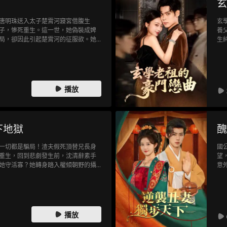
玄
唐明珠送入太子楚霄河寢宮借腹生
玄
子，慘死重生。這一世，她偽裝成婢
養
局，卻因此引起楚霄河的征服欲。她
生
斷撩撥他的心絃，成功讓楚霄河對她
向
的情網，卻不知每一次沉淪都是她向
播放
下地獄
醜
一切都是騙局！渣夫假死頂替兄長身
國
重生，回到悲劇發生前，沈清辭素手
望
她守活寡？她轉身踏入權傾朝野的攝
意
不能人道的男人！
要
得
室
播放