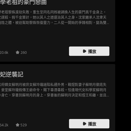
學老祖的豪門戀曲
學老祖黎姝渡劫失敗，重生至同名同姓被調換人生的豪門真千金身上，
父謀殺、假千金算計，她以其人之道還治其人之身。沈家繼承人沈聿天
純陰之體，被迫幫助黎姝恢復靈力，二人從一開始的爭鋒相對，變為雙
救贖。
播放
20.6k
260
妃逆襲記
公府嫡女蘇明月被庶女蘇玲瓏誣陷私通外男，戰煜對妻子蘇明月徹底失
，妾室蘇玲瓏假傳王爺命令，賜下毒酒毒殺。恰逢現代女科學家蘇明月
外身亡，穿書到蘇明月的身上，穿書後的蘇明月決定和煜王和離，並且
讓曾經傷害過自己的人，付出代價，憑藉現代的科學知識，她一步步獲
皇上皇后的賞識，一心搞事業的她不再被愛情束縛，一路打臉王爺和妾
，最終成功和離。
播放
64.2k
529