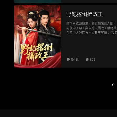
野妃撂倒攝政王
陰司青衣殿殿主，為逃婚來到人間，
局便中了藥，與未婚夫攝政王蕭絕共
在宮中大殺四方。攝政王笑道：“我
剛落，青衣左手執鞭、右手握刀，打
息：“我家王妃膽小如鼠，別說捉鬼
哭喪著臉：“王爺，你家王妃路子有
84.8k
852