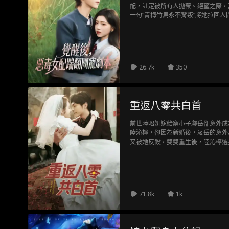
配，註定被所有人拋棄。絕望之際，
一句“青梅竹馬永不背叛”將她拉回
茶、奪回家產、揭露陰謀，在程在河
所有背叛者踩在腳下。這是一場女配
一而終的頂級偏愛。看惡毒女配如何
馬，共譜一場酣暢淋漓的復仇戀曲！
26.7k
350
重返八零共白首
前世陸昭妍嫁給窮小子鄺岳卻意外成
陸沁檸，卻因為新婚後，凌岳的意外
又被她反殺，雙雙重生後，陸沁檸選
陸昭妍，阻止了凌岳的死亡，過得更
71.8k
1k