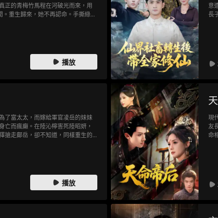
真正的青梅竹馬程在河破光而來，用
意
人間。重生歸來，她不再認命。手撕綠
長
堅定不移的守護下，她逆襲翻盤，將
林
的絕地反擊，更是一段跨越生死、從
被
掀翻團寵劇本，與她的唯一限定竹
播放
天
為了富太太，而嫁給軍官凌岳的妹妹
現
身亡而瘋癲。在陸沁檸害死陸昭妍，
友
擇搶走鄺岳，卻不知道，同樣重生的
命
好…
拉
播放