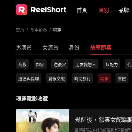
首頁
類別
品牌
首頁
/
故事節奏
/
魂穿
男演員
女演員
身份
故事節奏
商戰
鄰家
逆後宮
朋友變戀人
超能力
代
道德與倫理
愛恨交織
時間旅行
魂穿
冒險
魂穿電影收藏
覺醒後，惡毒女配踹
當李蘇葉在妹妹的訂婚宴上車禍瀕死