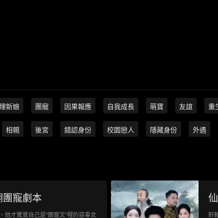
理新娘
團寵
因果報應
自我成長
萌寶
友誼
重
相親
後宮
錯認身份
校園戀人
隱藏身份
外遇
翻團寵劇本
仙
，她才驚覺自己是“團寵文”裡的惡毒女
軒