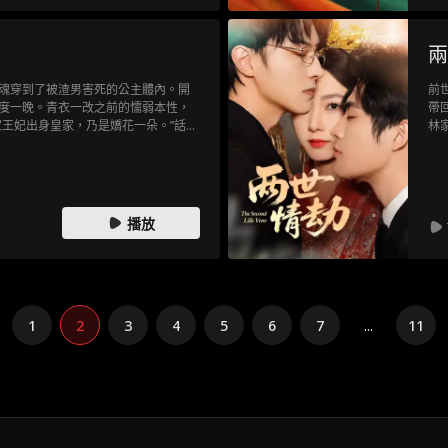
兩
魂穿到了被渣男害死的公主體內。開
前
度一晚。青衣一改之前的懦弱本性，
帶
家王妃出身皇家，乃是嬌花一朵。”話音
林
得賊子屁滾尿流。攝政王又故作嘆
大
，嚇一嚇都要暈過去。”一旁的百年老鬼
己
多野，你心裡沒點數嗎？”
見
成
播放
1
2
3
4
5
6
7
...
11