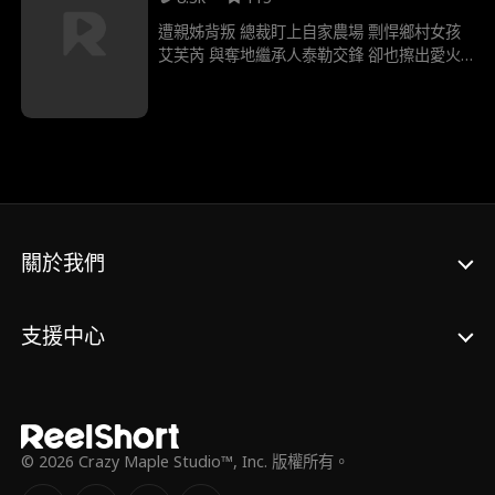
的 “師父”。二人從試探到信任，聯手用證據揭
穿厲決明、沈正弘的惡行，將壞人送入法網。
遭親姊背叛 總裁盯上自家農場 剽悍鄉村女孩
最終南霆求婚，微雨沉冤得雪，與他開啓幸福
艾芙芮 與奪地繼承人泰勒交鋒 卻也擦出愛火
生活。
當慾望與忠誠衝突 一場小鎮烤肉會—— 泰勒
力保她家業的舉動—— 讓兩人從宿敵變情人
徹底顛覆彼此世界
關於我們
支援中心
© 2026 Crazy Maple Studio™, Inc. 版權所有。