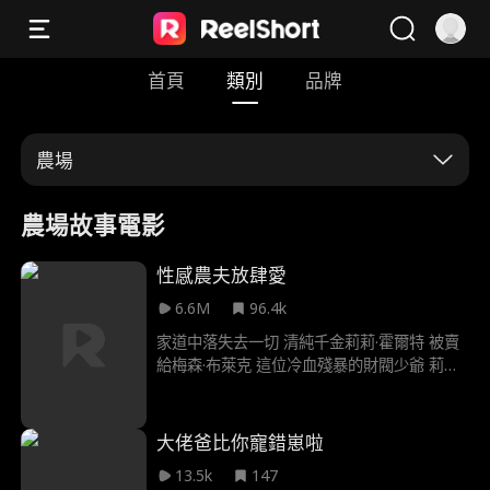
首頁
類別
品牌
農場
農場故事電影
性感農夫放肆愛
6.6M
96.4k
家道中落失去一切 清純千金莉莉·霍爾特 被賣
給梅森·布萊克 這位冷血殘暴的財閥少爺 莉莉
深怕慘遭毒手 在假結婚當晚急忙落跑 意外撞
見卡爾·福斯特 這位溫柔性感的農夫 對她一見
鍾情 然而當卡爾發現 莉莉正躲避的男人 竟是
大佬爸比你寵錯崽啦
地主兼多年死對頭 他不惜賭上性命與生計 也
13.5k
147
要誓死保護她