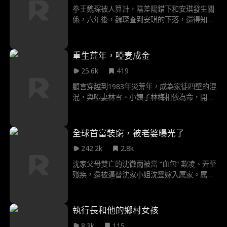
拳王魏琛被人算計，陰差陽錯下和安琪發生關
係，六年後，魏琛查到安琪的下落，還得知自
己有了一個女兒。可沒想到，這個身份卻被安
琪的姐姐安文文給冒領了。安文文嫉妒安琪，
和女兒林子涵在一朝飛上枝頭後，就處處找機
重生荒年，啞妻成金
會刁難安琪母女。魏琛雖然不知道安琪身份，
25.6k
419
卻還是一次次出面維護，又不可控制的對安琪
動心。終於，在一次意外後，魏琛發現了安文
顧言穿越到1983年災荒年，成為家徒四壁的混
文的真面目，也得知，安小滿才是自己的親生
混，與啞妻林雪、小姨子林梅相依為命，開局
女兒......
面臨家中無糧、林雪姐妹遭父親變賣、混混上
門討債的多重危機。為求生存，他憑藉前世武
藝上山打獵解決溫飽，靠售賣野味與草藥賺取
全球首富裝窮，被老婆曝光了
錢財，還治癒林雪的啞疾；後結識藥店老闆沈
242.2k
2.8k
莉莉，達成藥材長期合作，甚至出讓金瘡藥配
方合作盈利，同時帶動村民採草藥增收。
沈家父母雙亡的沈微雨被當 “血包” 欺凌、弄至
殘疾，還被逼替沈家小姐沈靈嫁入厲家。厲家
大少厲南霆對外稱雙目失明，實則暗查父母車
禍真相，初見便目睹微雨受辱。 微雨在厲家遭
排擠，卻藏着 AI 大師 “青鳶” 的身份，暗中追
執行長和他的鄉村女孩
查父母被陷害的冤案，而南霆竟是她一直聯繫
8.3k
115