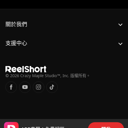
錢離開 朵莉絲持續反對 艾絲特更策劃謀殺 讓
兩人深陷危險 最終賈斯汀查明真相 朵莉絲坦
承犯下的錯 艾絲特罪行曝光被捕 他們終於跨
越傷痛 蘇菲亞完成重大報導 賈斯汀贏得總冠
關於我們
軍 事業與愛情皆獲圓滿 這段故事證明瞭 誠實
與寬恕 能讓愛從謊言與暴力中 再次浴火重生
支援中心
© 2026 Crazy Maple Studio™, Inc. 版權所有。