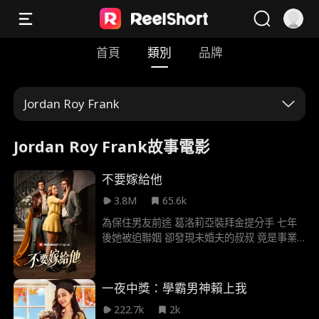
首頁
類別
品牌
Jordan Roy Frank
Jordan Roy Frank故事電影
不要嫁給他
3.8M
65.6k
為保住男友前途 葛洛莉亞裝拜金提分手 七年
後她被迫聯姻 卻發現未婚夫的叔叔 竟是事業
有成的前男友 隨著舊情復燃誤會冰釋 兩人再
度被彼此吸引 迎來重拾舊愛的機會
一夜中獎：學霸男神賴上我
222.7k
2k