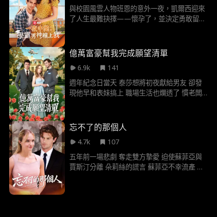
與校園風雲人物班恩的意外一夜，凱爾西迎來
了人生最難抉擇——懷孕了，並決定勇敢留下
這個孩子。 但班恩，這個花花公子究竟會選擇
承擔責任，還是繼續當那個只會玩笑的兄弟會
男孩？ 愛與責任的較量，一場青春的成長試
億萬富豪幫我完成願望清單
煉，即將展開！
6.9k
141
週年紀念日當天 泰莎想將初夜獻給男友 卻發
現他早和表妹搞上 職場生活也爛透了 慣老闆
狂偷她點子 日子簡直生不如死 得知罹患血癌
末期 她理智線徹底斷裂 果斷辭職 甩掉渣男 開
始實現遺願清單 在人生最低谷時 巧遇總裁卡
忘不了的那個人
西安·沃恩 他對她念念不忘 得知她需要幫助 他
4.7k
107
主動提出交易 全額資助她完成心願 只要她幫
個小忙——假扮他的未婚妻
五年前一場悲劇 奪走雙方摯愛 迫使蘇菲亞與
賈斯汀分離 朵莉絲的謊言 蘇菲亞不幸流產 以
及賈斯汀受重傷 讓這段關係更添波折 五年後
蘇菲亞成為知名記者 回到洛杉磯 賈斯汀則成
了棒球巨星 兩人重逢卻衝突不斷 各種誤會雪
上加霜 蘇菲亞謊稱自己已婚 賈斯汀以為她為