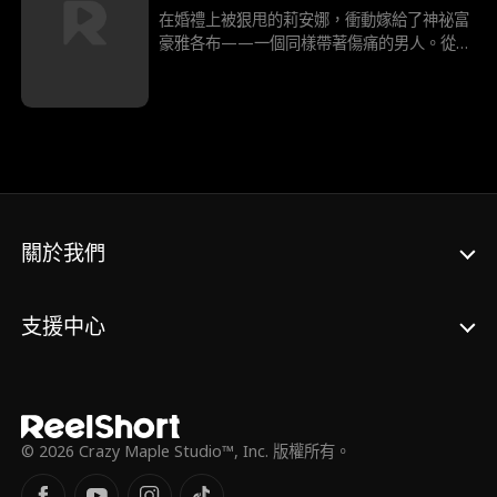
在婚禮上被狠甩的莉安娜，衝動嫁給了神祕富
豪雅各布——一個同樣帶著傷痛的男人。從冰
冷的契約婚姻開始，他們在糾纏的舊愛、家族
鬥爭與商戰中，逐漸走向炙熱的救贖... 這場暴
風雨般的愛情，最終是走向真心，還是被過往
的陰影撕裂？
關於我們
支援中心
© 2026 Crazy Maple Studio™, Inc. 版權所有。