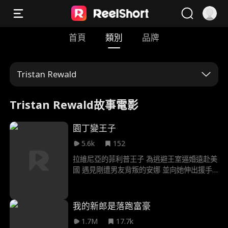
首頁
類別
品牌
Tristan Rewald
Tristan Rewald故事電影
園丁變王子
5.6k
152
拉維尼亞的菲利普王子 為逃避王室逼婚遠赴美
國 遇見剛遭男友背叛的安娜 並向她伸出援手
他自稱是王室園丁 兩人協議閃電結婚 婚後他
們攜手合作 對抗惡毒繼母與繼妹 幫安娜奪回
母親公司 並取得王室肖像授權 最終菲利普坦
我的新郎是落跑富豪
白身分 成功讓父母接受安娜 兩人在加州幸福
1.7M
17.7k
生活