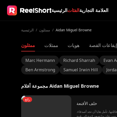
العلامة التجارية
الفئات
الرئيسية
Aidan Miguel Browne
/
ممثلون
/
الرئيسية
إيقاعات القصة
هويات
ممثلات
ممثلون
Marc Hermann
Richard Sharrah
Evan 
Ben Armstrong
Samuel Irwin Hill
Jorda
مجموعة أفلام Aidan Miguel Browne
رائج
خلف الأقنعة
.هايا أصلان، مراهقة غنية تقرر إخفاء هويتها الحقيقية عندما تنتقل إلى مدرسة الغرب الثانوية، وهي مدرسة عامة. لأنها سئمت من كونها معروفة فقط بسبب ثروة عائلتها، تأمل هايا أن تجد أصدقاء
. وسرعان ما تصعد كندة إلى قمة