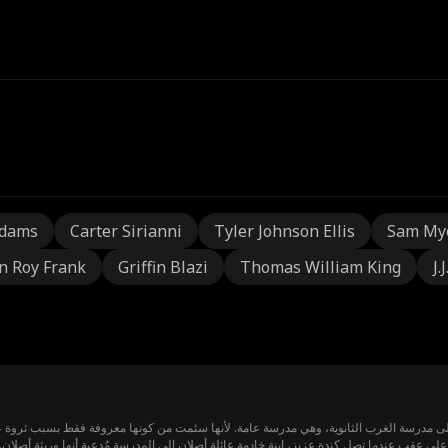
Adams
Carter Sirianni
Tyler Johnson Ellis
Sam My
n Roy Frank
Griffin Blazi
Thomas William King
J.
ى عقب عندما تصل كندة عزيز، ابنة خادمة عائلة أصلان إلى المدرسة مُدعية أنها وريثة أصلان