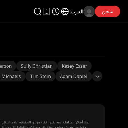
شحن
العربية
erson
Sully Christian
Kasey Esser
J. Michaels
Tim Stein
Adam Daniel
حقيقيين وتعيش حياة مراهقة طبيعية .لكن خططها تنقلب رأسًا عل