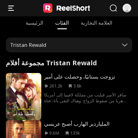
العلامة التجارية
الفئات
الرئيسية
Tristan Rewald
مجموعة أفلام Tristan Rewald
تزوجت بستانيًا، وحصلت على أمير
261.2k
3.8k
سافر الأمير فيليب من مملكة لافينيا إلى أمريكا
هربا من ضغوط الزواج. وهناك التقى بآنا، فتاة
أمريكية تعرضت للتو لخيانة حبيبها، فقدم لها
المساعدة. ادعى فيليب أنه بستاني العائلة المالكة
واتفقا على زواج سريع. تعاون الزوجان لاحقا
الملياردير الهارب أصبح عريسي
للتصدي لزوجة أب آنا وابنتها، فتمكنا من إرث
شركة والدتها بنجاح والحصول على حقوق
9.6M
135k
استخدام الصور الملكية. وفي النهاية، كشف فيليب