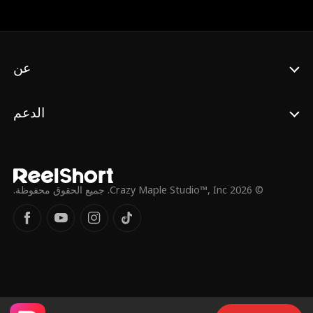
مسقط رأسها لحضور عشاء عائلي، حيث يواجه
باستمرار تحقير أقاربها وسخرية خطيبها السابق.
لكن مالك، بخطوات ذكية ومواقف مفاجئة، يثبت
مكانته وقوته، ويقلب الطاولة على خصومه. في
النهاية، يكتشف مالك حبًا حقيقيًا مع ياسمين.
عن
الدعم
© 2026 Crazy Maple Studio™, Inc. جميع الحقوق محفوظة.