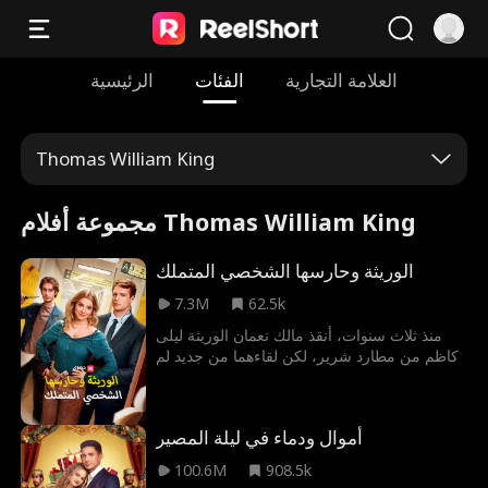
العلامة التجارية
الفئات
الرئيسية
Thomas William King
مجموعة أفلام Thomas William King
الوريثة وحارسها الشخصي المتملك
7.3M
62.5k
منذ ثلاث سنوات، أنقذ مالك نعمان الوريثة ليلى
كاظم من مطارد شرير، لكن لقاءهما من جديد لم
يكن كما توقعا، إذ أدى سوء فهم قديم إلى إشعال
نار العداء بينهما. والآن، بعد أن أصبحت سلامة ليلى
مهددة مرة أخرى، يقرر والدها توظيف مالك
أموال ودماء في ليلة المصير
كحارسها الشخصي. يجد الاثنان نفسيهما مضطرين
لقضاء كل لحظة معًا.، فهل سيتمكنان من مقاومة
100.6M
908.5k
الانجذاب بينهما؟