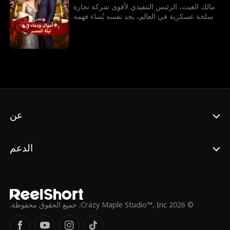
مالك الغيث، الرئيس التنفيذي لأقوى شركة تجارة
أسلحة عسكرية في العالم، يجد نفسه يُساء فهمه
ويُعامَل على أنه مجرد بائع متواضع لا يتجاوز دخله
الشهري ثلاثة آلاف دولار. في منعطف مفاجئ،
يدخل في زواج مصلحة سريع مع ياسمين، رئيسة
إحدى الشركات. يصطحب مالك ياسمين إلى
مسقط رأسها لحضور عشاء عائلي، حيث يواجه
باستمرار تحقير أقاربها وسخرية خطيبها السابق.
لكن مالك، بخطوات ذكية ومواقف مفاجئة، يثبت
مكانته وقوته، ويقلب الطاولة على خصومه. في
النهاية، يكتشف مالك حبًا حقيقيًا مع ياسمين.
عن
الدعم
© 2026 Crazy Maple Studio™, Inc. جميع الحقوق محفوظة.