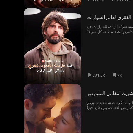
الفقري لعالم السيارات
سة، شركة الريادة للسيارات. هل
لقدامى والجدد سيكلفه كل شيء؟
781.5k
7k
ك انتقامي الملياردير
قامها متنكرة بصفة شقيقته. ورغم