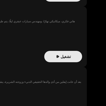
هاني فكري، ميكانيكي نهارًا، ومهندس سيارات عبقري ليلًا، يتم طر
تشغيل
بعد أن عانت إيفلين من أذى والدها الحقيقي الدنيء وزوجته الشريرة، ينق