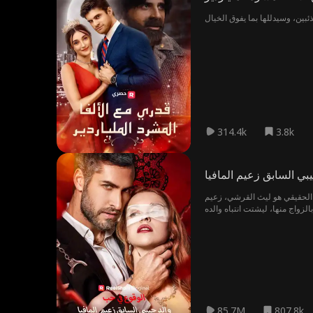
314.4k
3.8k
بي السابق زعيم المافيا
ا الحقيقي هو ليث القرشي، زعيم
المافيا، بل يقدم أيضًا اقتراحًا لفايا، أن تتزوج من ابنه لتنضم إلى سلالته، وأن يحمي هو عائلتها في المقابل من مجرم خطير. توافق فايا على ذلك، ويسعد دياب كثيرًا بالزواج منها، ليشتت انتباه والده
لعلاقة بينهما إلى قصة حب سادية
قعة بين فايا وإياد ، تُضعف من
ب خيانة ليث وإياد في دخول كمال
القرشي، وتضغط على إياد لتبرئة
85.7M
807.8k