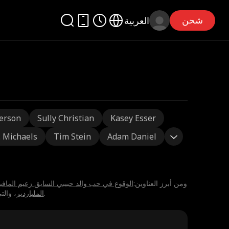
شحن
العربية
erson
Sully Christian
Kasey Esser
J. Michaels
Tim Stein
Adam Daniel
⁨Declan Clifford⁩ يتألق في4من الأعمال الدرامية القصيرة علىReelShort . ومن أبرز العناوين:
⁨الوقوع في حب والد حبيبي السابق زعيم المافيا⁩
، والتي تندرج غالبا ضمن قصص⁨مارشال/جنرال⁩ و⁨عشاق بعقد⁩. شاهد الأعمال الدرامية القصيرة لـ⁨Declan Clifford⁩عبر الإنترنت — الحلقات الأولى مجانية.
الملياردير⁩