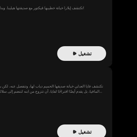
تكتشف إيلارا خيانة خطيبها فيكتور مع صديقتها هيلينا. وبدافع الصدمة، تتزوج بتهور من متشرد يُدعى ليام. ما تجهله هو أن ليام ملياردير وقائد الألفا للمستذئبين، وسيدللها بما يفوق الخيال!
تشغيل
تكتشف فايا العدلي خيانة صديقها الحميم دياب لها، وتنفصل عنه، لكن ب
وعالم العصابات عن الحقيقة، وهي أنه مثلي الجنس. تحاول فايا جاهدة ال
سرية عاطفية. ليث القرشي ليس كما يبدو، وينوي استغلال فايا كأداة
خطوبتها المزيفة مع إياد. تكتشف فايا الامر متأخرًا، لا يعمل والداه
السجن، وبعد أن تكتشف فايا حملها بطفل كمال ، تقرر أن تبذل قصارى جه
تشغيل