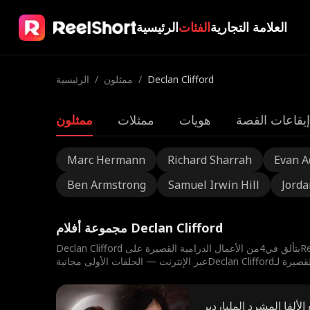
العلامة التجارية
الفئات
الرئيسية
Declan Clifford
/
ممثلون
/
الرئيسية
إيقاعات القصة
هويات
ممثلات
ممثلون
Marc Hermann
Richard Sharrah
Evan 
Ben Armstrong
Samuel Irwin Hill
Jorda
مجموعة أفلام Declan Clifford
لألفا المشرد الملياردير