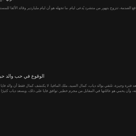
الوقوع في حب والد حبي
عد فترة وجيزة، تلتقي بوالد دياب، كمال السيد، ملك المافيا. لا يكتشف كمال فقط أن والد فاي
تأقلم مع عالم المافيا، ولا تستطيع أن تنكر انجذابها المتزايد لوالد دياب، وسرعان ما تتحول ا
 للمساومة لتأمين تحالف أفضل مع إياد الطوخي، زعيم المنظمة الروسية. تشتعل شرارة غير متو
ا وإياد معًا لتدمير كمال فحسب، بل أن إياد أيضًا شرطي سري عازم على القضاء على كمال. تتسب
دها لإطلاق سراح والد طفلها الذي لم يُولد بعد، وتتمكن بمساعدة دياب من القضاء على ليث 
اسم كمال. تجتمع فايا وكمال مُجددًا، ويتزوجان، وينتهي المطاف بهما إلى حياة مليئة بالسعادة إلى الأبد.