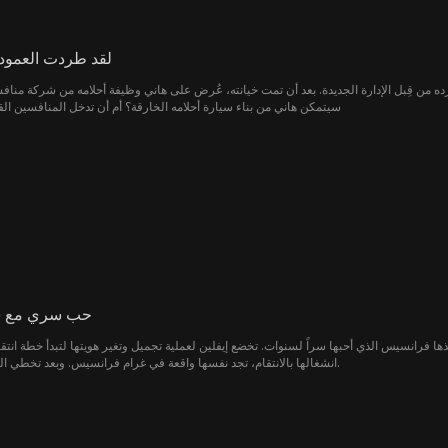
لقد طردت العمود 
ده من قِبل الإدارة الجديدة. بعد أن تمت خيانته، عُرض على هاني وظيفة أحلامه من شركة مناف
سيتمكن هاني من بناء سيارة أحلامه الخارقة؟ أم أن تدخل المنافسين ا
حب سري مع شري
ذها فرانسيس الذي أحبها سراً لسنوات. تخضع إيفلين لعملية تجميل وتغير هويتها لتبدأ خطة انت
انشغالها بالانتقام، تجد نفسها واقعة في غرام فرانسيس. وبعد تخطي الكثير من العقبات، يتزوجان أخيراً.