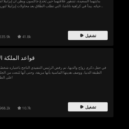
بدايتهما السعيدة، تتدهور علاقتهما حين يُخدع جاكسون ويظن أن إيزابيلا أن
حياته. يبدأ في كراهية ناتاشا، التي تطلب الطلاق بعد محاولات إيزابيلا لتور
وإيذاء جنينها. يفترقان وسط ظن جاكسون بأنها خائنة طامعة في ماله. لاحق
يكتشف جاكسون أنه كان مخطئاً، وأنها في الواقع وريثة ثرية مفقودة أحبته بص
ليغرق في ندمه ويحاول جاهداً استعادتها.
تشغيل
535.9k
41.8k
قواعد الملكة ال
في حفل ذكرى زواج والديها، تم رفض الرئيس التنفيذي الناجح باعتباره شخصًا
الطبقة الدنيا، ووصف هديتها الماسية بأنها مزيفة، وحتى أنها مُنعت من الج
على الطاولة!
تشغيل
968.2k
10.7k