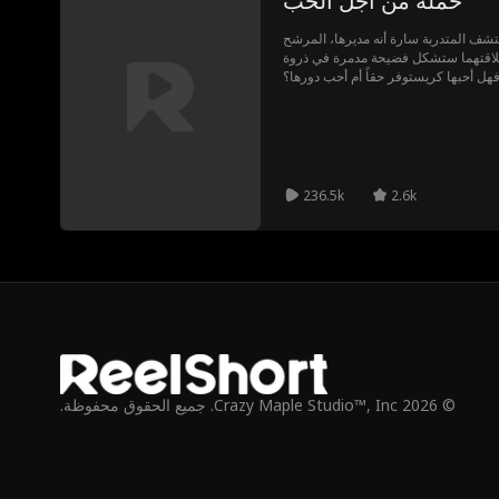
حملة من أجل الحب
تشف المتدربة سارة أنه مديرها، المرشح
لاقتهما ستشكل فضيحة مدمرة في ذروة
 فهل أحبها كريستوفر حقاً أم أحب دورها؟
 ليصبحا ثنائياً قوياً في عالم السياسة؟
236.5k
2.6k
© 2026 Crazy Maple Studio™, Inc. جميع الحقوق محفوظة.