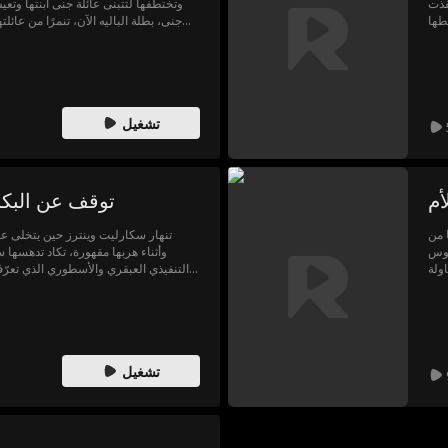
قذت
وتختطفها لتتبنى عائلة جنى ابنتها وتعيش
يطها
جنى، بطلة الباليه الآن، تنمرًا من عائلته
اً،
تكتشف عائلة جنى الحقيقة وتتوسل إليها طلبًا للمسامحة...
دق،
تشغيل
أم
توقف عن البك
 من
تنهار سكارليت وينترز حين يتخلى عن
لوس
وأثناء هربها مقهورة، تكاد تدهسها 
التنفيذي العبقري والأسطوري الذي تعرّ
حلاً استثنائياً: زواجاً تعاقدياً لتستع
سكارليت، يساندها ليو بالخفاء متكتماً عل
أعداء الماضي وانكشاف الأسرار، تشع
والآن، يجب على ليو أن يقرر: إما الاعتراف بمشاعره أو المخاطرة بخسارتها للأبد.
تشغيل