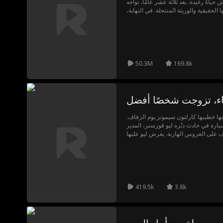
 حياةً رغيدة. بعد ثلاثة عشر عامًا، تواجه
ا الحقيقية والوريثة المنتحلة. في النهاية،
50.3M
169.8k
اء، تزوجت شخصًا أفضل
ها خطيبها كارلتون سيمونز يوم الزفاف.
سيارة في حادث دبّره ليو فورستر، المدير
ف على العروس الهاربة. يعرض ليو عليها
يد كرامتها وتبني حياتها من جديد. ومع تعافي
ى هويته الحقيقية ونواياه. ولكن مع عودة
ر سكارليت بالخيانة وتفكر في الرحيل.
419.5k
3.8k