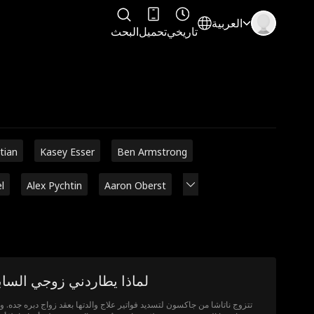
العربية
تاريخي
تحميل
البحث
stian
Kasey Esser
Ben Armstrong
l
Alex Pychtin
Aaron Oberst
لماذا يطاردني زوجي السا
تتزوج ناتاشا من جاكسون لتسديد فواتير علاج والدتها بعقد زواج دبره جده. و