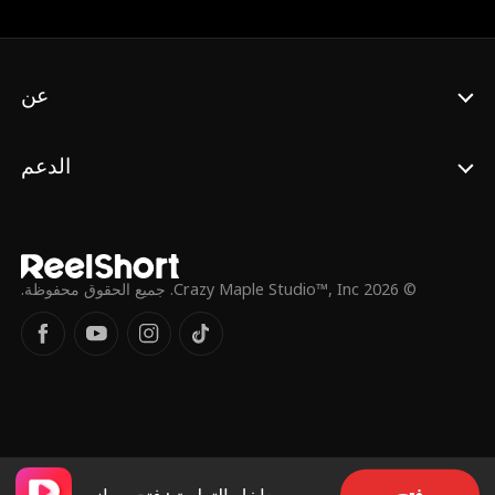
مما يدفعها للتفكير في الطلاق. وبعد تحملها للعديد
من الإهانات، تدرك أخيرًا قيمتها والثمن الذي
دفعته من أجل تكريس نفسها للشخص الخطأ.
ومع استعادة ثقتها بنفسها تختار أروى الطلاق
عن
وتناضل لاستعادة مكانتها كرئيسة تنفيذية.
الدعم
© 2026 Crazy Maple Studio™, Inc. جميع الحقوق محفوظة.