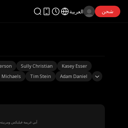
شحن
العربية
erson
Sully Christian
Kasey Esser
J. Michaels
Tim Stein
Adam Daniel
آبي غريمة فيليكس ومربيته. 