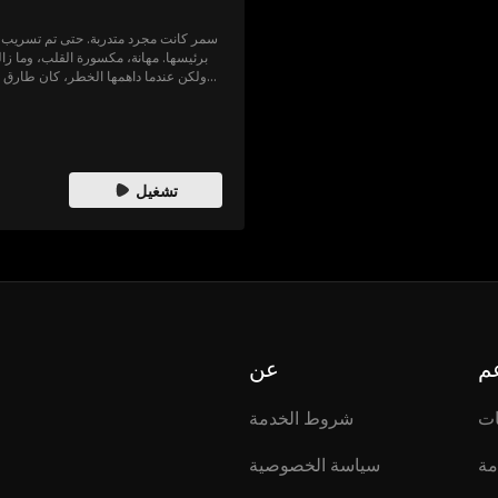
سمر كانت مجرد متدربة. حتى تم تسريب ر
برئيسها. مهانة، مكسورة القلب، وما زال
ولكن عندما داهمها الخطر، كان طارق ه
سقف واحد. تتحول النظرات الليلية إلى 
الرجل الذي لا تستطيع التوقف عن الرغبة به. لم يكن الإغراء جزء من الخطة.
تشغيل
م
عن
ات
شروط الخدمة
مة
سياسة الخصوصية