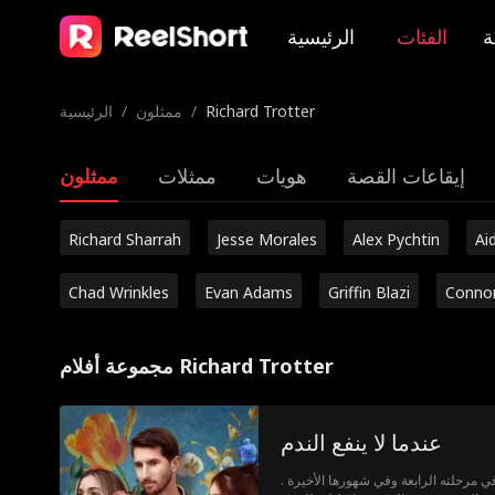
ة
الفئات
الرئيسية
Richard Trotter
/
ممثلون
/
الرئيسية
إيقاعات القصة
هويات
ممثلات
ممثلون
Richard Sharrah
Jesse Morales
Alex Pychtin
Ai
Chad Wrinkles
Evan Adams
Griffin Blazi
Conno
مجموعة أفلام Richard Trotter
عندما لا ينفع الندم
 مرحلته الرابعة وفي شهورها الأخيرة .