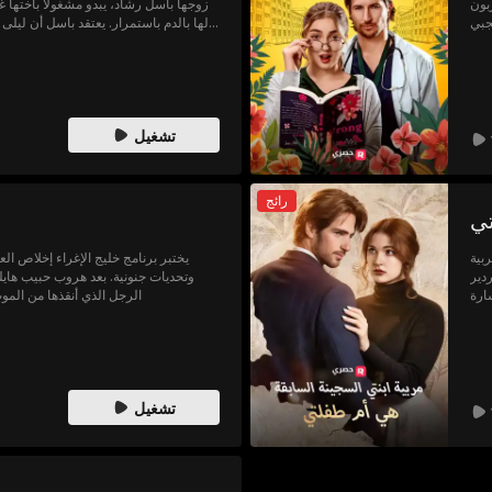
بون
زوجها باسل رشاد، يبدو مشغولًا بأختها غ
جبي
لها بالدم باستمرار. يعتقد باسل أن ليلى 
في؟
لم يحبها أبدًا. يتغير كل شيء عندما يكت
قد يكون فات الأوان ليخبرها أنه كان يحبها طوال هذا الوقت.
تشغيل
رائج
تي
بية
يختبر برنامج خليج الإغراء إخلاص ا
دير
وتحديات جنونية. بعد هروب حبيب هايلي
سارة
الرجل الذي أنقذها من المو
شيء
نهما
تشغيل