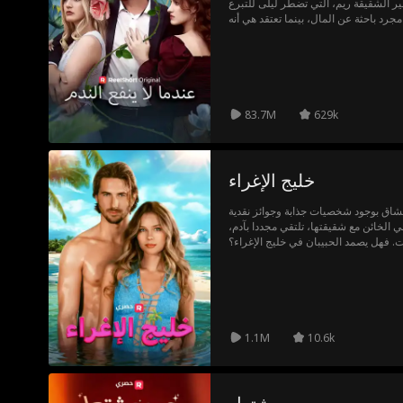
ير الشقيقة ريم، التي تضطر ليلى للتبرع
مجرد باحثة عن المال، بينما تعتقد هي أنه
شف باسل أن ليلى على وشك الموت، ولكن
83.7M
629k
خليج الإغراء
لعشاق بوجود شخصيات جذابة وجوائز نقدية
 الخائن مع شقيقتها، تلتقي مجددا بآدم،
ت. فهل يصمد الحبيبان في خليج الإغراء؟
1.1M
10.6k