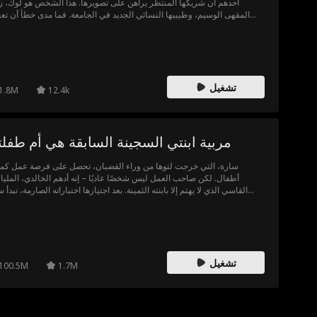
أحدهم أن شريكها المنتظر يراهن على تصويرها. هذا الشخص هو لوك، ز
المقهى الوسيم، وطبيبها النسائي الجديد في الجامعة. فما مدى خطأ أن تع
بطبيبك النسائي؟ ولماذا لا تكترث صو
تشغيل
1.8M
12.4k
مربية ابنتي السجينة السابقة هي أم طفل
سارة، التي خرجت لتوها من وراء القضبان، تحصل على فرصة عمل كمر
أطفال. لكن صاحب العمل ليس شخصًا عاديًا – إنه أدهم الخالدي، المليار
القاسي الذي لا يهتم إلا بابنته الثمينة. بعد اجتيازها اختباراته الصارمة، تبدأ 
باختراق قلبه الجليدي شيئًا فشيئًا، لكنها تخفي سرًا مظلمًا، سرٌ قد يدمر كل 
جميل بنته بي
تشغيل
100.5M
1.7M