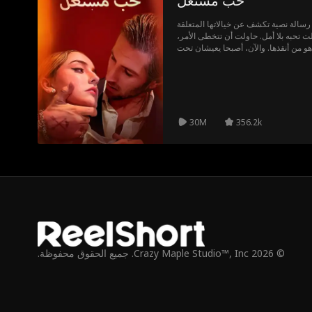
حب مشتعل
سالة نصية تكشف عن خيالاتها المتعلقة
ت تحبه بلا أمل. حاولت أن تتخطى الأمر،
و من أنقذها. والآن، أصبحا يعيشان تحت
أسرار قذرة. هي ابنة أفضل أصدقائه. وهو
30M
356.2k
© 2026 Crazy Maple Studio™, Inc. جميع الحقوق محفوظة.